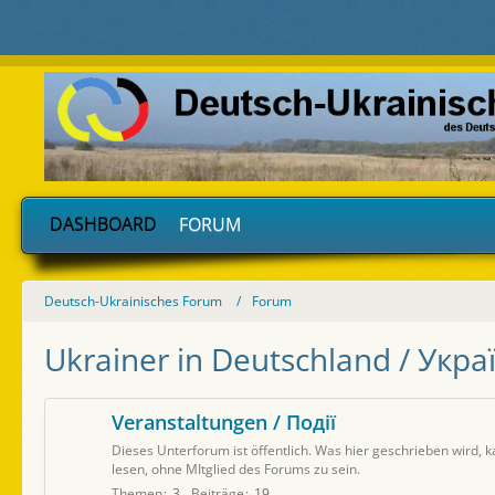
DASHBOARD
FORUM
Deutsch-Ukrainisches Forum
Forum
Ukrainer in Deutschland / Укра
Veranstaltungen / Події
Dieses Unterforum ist öffentlich. Was hier geschrieben wird,
lesen, ohne MItglied des Forums zu sein.
Themen
3
Beiträge
19