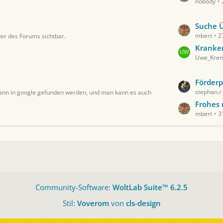
nobody
z
t
e
L
Suche Üb
B
mbert
2
eder des Forums sichtbar.
e
e
t
Kranken- u
i
Uwe_Kren
z
t
t
r
e
L
Förderp
ä
B
stephan.r
 kann in google gefunden werden, und man kann es auch
e
g
e
t
Frohes 
e
i
mbert
3
z
t
t
r
e
ä
B
g
e
e
i
t
Community-Software:
WoltLab Suite™ 6.2.5
r
ä
Stil:
Voverom
von
cls-design
g