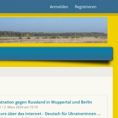
Anmelden
Registrieren
ration gegen Russland in Wuppertal und Berlin
8
2. März 2024 um 15:10
s über das Internet - Deutsch für Ukrainerinnen und Ukrainer