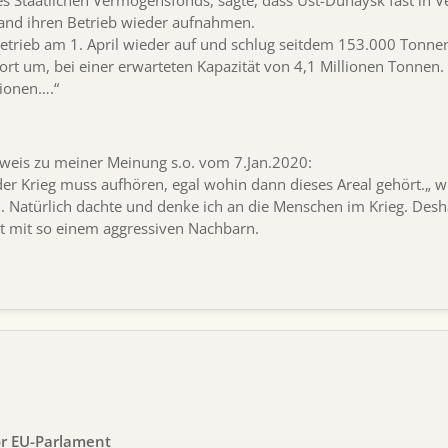
 Staatlichen Vermögensfonds, sagte, dass Ust-Dunaysk fast in Ver
and ihren Betrieb wieder aufnahmen.
trieb am 1. April wieder auf und schlug seitdem 153.000 Tonne
t um, bei einer erwarteten Kapazität von 4,1 Millionen Tonnen. T
tionen….“
nweis zu meiner Meinung s.o. vom 7.Jan.2020:
, der Krieg muss aufhören, egal wohin dann dieses Areal gehört.„
. Natürlich dachte und denke ich an die Menschen im Krieg. Des
ht mit so einem aggressiven Nachbarn.
or EU-Parlament