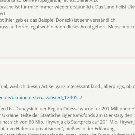
mation(also keine Propaganda) nichts. Siehe AfD.
prache ist für mich immer wieder erstaunlich. Das Land heißt Uk
ert.
 (hier gab es das Beispiel Donezk) ist sehr verständlich.
g muss aufhören, egal wohin dann dieses Areal gehört. Menschen 
al, weil ich diesen Artikel ganz interessant fand , allerdings, ob 
ten.de/ukraine-ersten…vatisiert_12405
n Ust-Dunaysk in der Region Odessa wurde für 201 Millionen Hrywn
r Ukraine, teilte der Staatliche Eigentumsfonds am Dienstag, den 1
k hat sich von 60 Mio. Hrywnja als Startpreis auf 201 Mio. Hrywnj
t, den Hafen zu privatisieren“, hieß es in der Erklärung.