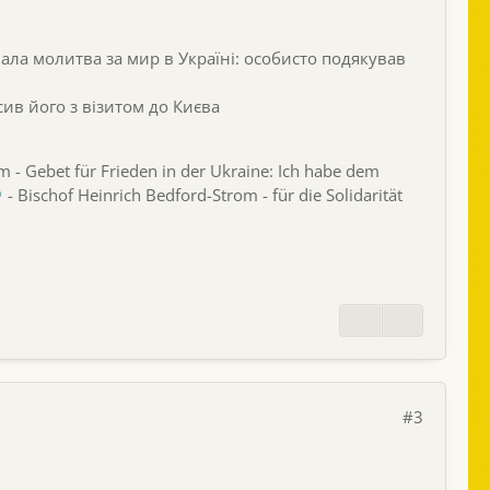
нала молитва за мир в Україні: особисто подякував
сив його з візитом до Києва
 - Gebet für Frieden in der Ukraine: Ich habe dem
- Bischof Heinrich Bedford-Strom - für die Solidarität
#3