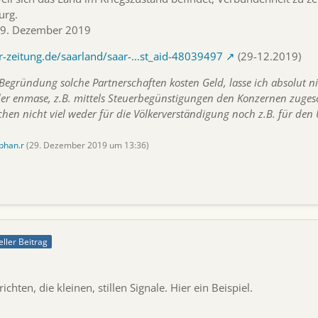
urg.
 29. Dezember 2019
r-zeitung.de/saarland/saar-…st_aid-48039497
(29-12.2019)
Begründung solche Partnerschaften kosten Geld, lasse ich absolut nic
er enmase, z.B. mittels Steuerbegünstigungen den Konzernen zuge
hen nicht viel weder für die Völkerverständigung noch z.B. für de
phan.r
(
29. Dezember 2019 um 13:36
)
eller Beitrag
ichten, die kleinen, stillen Signale. Hier ein Beispiel.