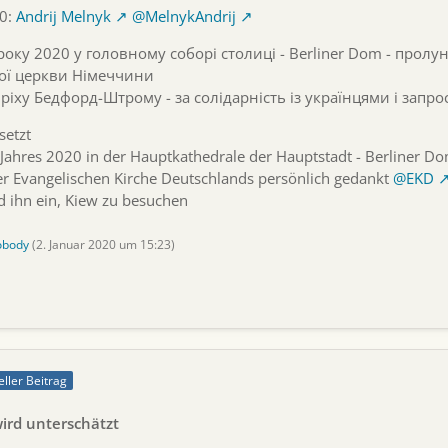
20:
Andrij Melnyk
@MelnykAndrij
оку 2020 у головному соборі столиці - Berliner Dom - пролу
ної церкви Німеччини
ріху Бедфорд-Штрому - за солідарність із українцями і запро
setzt
Jahres 2020 in der Hauptkathedrale der Hauptstadt - Berliner Dom
er Evangelischen Kirche Deutschlands persönlich gedankt
@EKD
d ihn ein, Kiew zu besuchen
obody
(
2. Januar 2020 um 15:23
)
eller Beitrag
wird unterschätzt