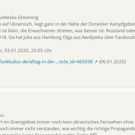
 Avdeevka Dreaming
 auf Ukrainisch, liegt ganz in der Nähe der Donezker Kampfgebie
t ist klein, die Erwachsenen streiten, was besser ist: Russland o
018. Da hat Julia aus Hamburg Olga aus Awdijiwka über Faceboo
ur, 03.01.2020, 20:05 Uhr
unkkultur.de/alltag-in-der-…ticle_id=465038
(06.01.2020)
on.
rt im Grenzgebiet immer noch kein ukrainisches Fernsehen ohne
noch immer nicht verstanden, wie wichtig die richtige Propaganda 