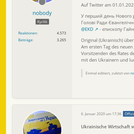
Auf Twitter am 01.01.20
nobody
У перший день Нового р
Kyrilik
Голові Ради Євангеліч
@EKD
- єпископу Гайн
Reaktionen
4.573
Original (Ukrainisch) über
Beiträge
3.265
Am ersten Tag des neuen 
Vorsitzenden des Rates d
mit den Ukrainern und lu
Einmal editiert, zuletzt von
n
6. Januar 2020 um 17:36
Offizi
Ukrainische Wirtschaft 