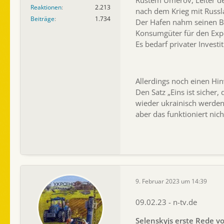
Rustem Umerov, Leiter des
Reaktionen
2.213
nach dem Krieg mit Russl
Beiträge
1.734
Der Hafen nahm seinen Be
Konsumgüter für den Expor
Es bedarf privater Investi
Allerdings noch einen Hi
Den Satz „Eins ist sicher
wieder ukrainisch werden
aber das funktioniert nic
9. Februar 2023 um 14:39
09.02.23 - n-tv.de
Selenskyjs erste Rede v