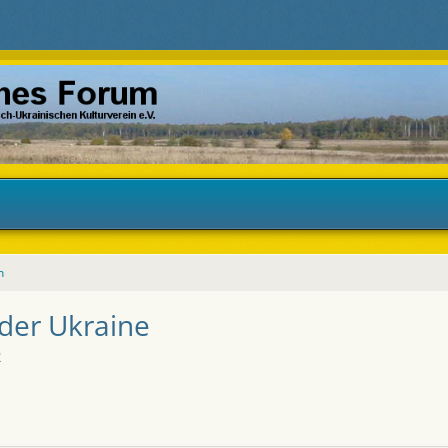
n
 der Ukraine
2