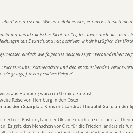
 "alten" Forum schon. Wie ausgefüllt es war, erinnere ich mich nic
 nicht nur aus ukrainischer Sicht positiv, fast mehr noch aus deutsc
Meldungen aus Deutschland mit positivem Inhalt bezüglich der Ukrain
germassen einfach wie folgendes Beispiel zeigt: "Verbundenheit zeig
 Erachtens über Partnerstädte und den entsprechenden Verantwortlic
, wie gesagt, für ein positives Beispiel
Kreises aus Homburg waren in Ukraine zu Gast
 weite Reise von Homburg in den Osten
 aus dem Saarpfalz-Kreis mit Landrat Theophil Gallo an der S
rtnerkreis Pustomyty in der Ukraine machten sich Landrat Theoph
n. Es galt, den Menschen vor Ort, für die Frieden, anders als für
weil sich das Land im Kriegszustand befindet, Verbundenheit zu ze