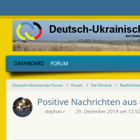
DASHBOARD
FORUM
Deutsch-Ukrainisches Forum
Forum
Die Ukraine
Nachrichte
Positive Nachrichten aus
stephan.r
29. Dezember 2019 um 12:5