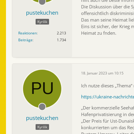
hilft auch die beste Infor
Die Diskussion über die S
pustekuchen
offensichtlich diskriminisi
Das man seine Heimat liebt
Kyrilik
Eins ist sicher, der Krie
Heimat zu fnden.
Reaktionen
2.213
Beiträge
1.734
18. Januar 2023 um 10:15
Ich nutze dieses „Thema“ m
https://ukraine-nachrich
„Der kommerzielle Seehafe
Hafenprivatisierung in de
pustekuchen
„Der Preis für Ust-Dunais
Kyrilik
konkurrierten um das Rech