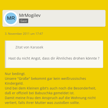
Entscheidend ist in Deutschland der Wohnsitz des
Kindergeld-Empfängers.
MrMogilev
Und das ist nunmal in der Regel ein Elternteil - in
Gast
unserem Fall also ich.
3. November 2011 um 17:47
Bleibe ich also in Deutschland gemeldet, bekommen wir
weiterhin unser
Kindergeld, auch wenn die Kinder, egal wo in der Welt
Zitat von Karasek
gemeldet sind.
Hast du nicht Angst, dass dir Ähnliches drohen könnte ?
Die Familienkassen möchte nur darüber informiert
werden.
Nur bedingt.
Unsere "Große" bekommt gar kein weißrussisches
Kindergeld.
Und bei dem Kleinen gibt's auch noch die Besonderheit,
daß er offiziell bei Babuschka gemeldet ist.
Damit meine Frau den Anspruch auf die Wohnung nicht
verliert, falls ihrer Mutter was zustoßen sollte.