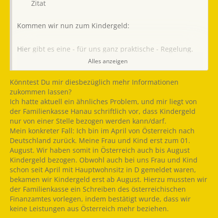
Zitat
Kommen wir nun zum Kindergeld:
Hier gibt es eine - für uns ganz praktische - Regelung.
Alles anzeigen
In Weißrussland ist der Wohnsitz des Kindes
Könntest Du mir diesbezüglich mehr Informationen
entscheidend.
zukommen lassen?
Ich hatte aktuell ein ähnliches Problem, und mir liegt von
Also Kinder sind in Belarus gemeldet -> bekommen
der Familienkasse Hanau schriftlich vor, dass Kindergeld
weißrussisches Kindergeld.
nur von einer Stelle bezogen werden kann/darf.
Mein konkreter Fall: Ich bin im April von Österreich nach
Deutschland zurück. Meine Frau und Kind erst zum 01.
August. Wir haben somit in Österreich auch bis August
Kindergeld bezogen. Obwohl auch bei uns Frau und Kind
In Deutschland - überraschenderweise nicht. Ich hatte
schon seit April mit Hauptwohnsitz in D gemeldet waren,
mich im Internet
bekamen wir Kindergeld erst ab August. Hierzu mussten wir
informiert und nochmal persönlich unsere zuständige
der Familienkasse ein Schreiben des österreichischen
Familienkasse
Finanzamtes vorlegen, indem bestätigt wurde, dass wir
gefragt.
keine Leistungen aus Österreich mehr beziehen.