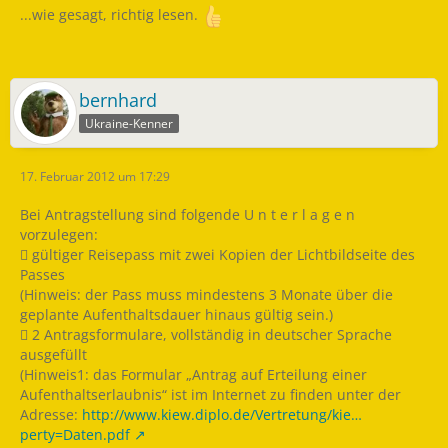
...wie gesagt, richtig lesen.
bernhard
Ukraine-Kenner
17. Februar 2012 um 17:29
Bei Antragstellung sind folgende U n t e r l a g e n
vorzulegen:
 gültiger Reisepass mit zwei Kopien der Lichtbildseite des
Passes
(Hinweis: der Pass muss mindestens 3 Monate über die
geplante Aufenthaltsdauer hinaus gültig sein.)
 2 Antragsformulare, vollständig in deutscher Sprache
ausgefüllt
(Hinweis1: das Formular „Antrag auf Erteilung einer
Aufenthaltserlaubnis“ ist im Internet zu finden unter der
Adresse:
http://www.kiew.diplo.de/Vertretung/kie…
perty=Daten.pdf