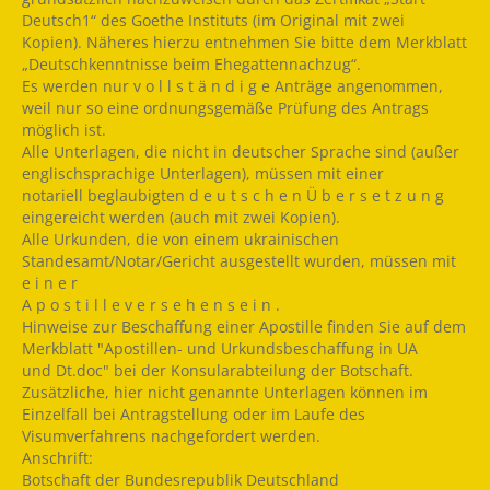
Deutsch1“ des Goethe Instituts (im Original mit zwei
Kopien). Näheres hierzu entnehmen Sie bitte dem Merkblatt
„Deutschkenntnisse beim Ehegattennachzug“.
Es werden nur v o l l s t ä n d i g e Anträge angenommen,
weil nur so eine ordnungsgemäße Prüfung des Antrags
möglich ist.
Alle Unterlagen, die nicht in deutscher Sprache sind (außer
englischsprachige Unterlagen), müssen mit einer
notariell beglaubigten d e u t s c h e n Ü b e r s e t z u n g
eingereicht werden (auch mit zwei Kopien).
Alle Urkunden, die von einem ukrainischen
Standesamt/Notar/Gericht ausgestellt wurden, müssen mit
e i n e r
A p o s t i l l e v e r s e h e n s e i n .
Hinweise zur Beschaffung einer Apostille finden Sie auf dem
Merkblatt "Apostillen- und Urkundsbeschaffung in UA
und Dt.doc" bei der Konsularabteilung der Botschaft.
Zusätzliche, hier nicht genannte Unterlagen können im
Einzelfall bei Antragstellung oder im Laufe des
Visumverfahrens nachgefordert werden.
Anschrift:
Botschaft der Bundesrepublik Deutschland