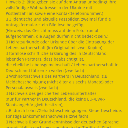
Hinweis 2: Bitte geben sie auf dem Antrag unbedingt ihre
vollständige Wohnadresse in der Ukraine mit
Postleitzahl an sowie eine Kontakttelefonnummer.)
 3 identische und aktuelle Passbilder, zweimal für die
Antragsformulare, ein Bild lose beigefügt
(Hinweis: das Gesicht muss auf dem Foto frontal
aufgenommen, die Augen dürfen nicht bedeckt sein.)
 Heiratsurkunde oder Urkunde über die Eintragung der
Lebenspartnerschaft (im Original mit zwei Kopien)
 formlose schriftliche Erklärung des in Deutschland
lebenden Partners, dass beabsichtigt ist,
die eheliche Lebensgemeinschaft / Lebenspartnerschaft in
Deutschland führen zu wollen (zweifach)
 Wohnortnachweis des Partners in Deutschland, z.B.
Meldebescheinigung (nicht älter als sechs Monate) oder
Personalausweis (zweifach)
 Nachweis des gesicherten Lebensunterhaltes
(nur für Partner in Deutschland, die keine EU-/EWR-
Staatsangehörigkeit besitzen),
z.B. durch Lohn-/Gehaltsbescheinigungen, Steuerbescheide,
sonstige Einkommensnachweise (zweifach)
 Nachweis über Grundkenntnisse der deutschen Sprache:
grundsätzlich nachzuweisen durch das Zertifikat „Start