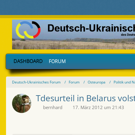
DASHBOARD
FORUM
Deutsch-Ukrainisches Forum
Forum
Osteuropa
Politik und 
Tdesurteil in Belarus vols
bernhard
17. März 2012 um 21:43