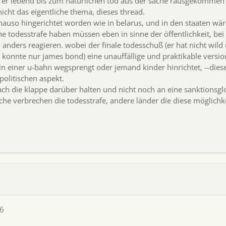
nn er lebend bis zum natürlichen tod aus der sache rausgekommen
icht das eigentliche thema, dieses thread.
nauso hingerichtet worden wie in belarus, und in den staaten wär
che todesstrafe haben müssen eben in sinne der öffentlichkeit, b
en anders reagieren. wobei der finale todesschuß (er hat nicht wi
 konnte nur james bond) eine unauffällige und praktikable version
 einer u-bahn wegsprengt oder jemand kinder hinrichtet, --diese
politischen aspekt.
ach die klappe darüber halten und nicht noch an eine sanktionsg
che verbrechen die todesstrafe, andere länder die diese möglichke
06