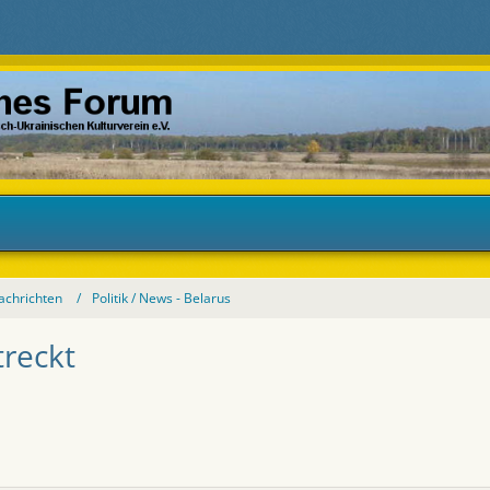
Nachrichten
Politik / News - Belarus
treckt