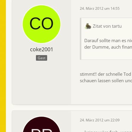
24. März 2012 um 14:55
Zitat von tartu
Darauf sollte man es n
der Dumme, auch finan
coke2001
Gast
stimmt!! der schnelle To
schauen lassen sollen und
24. März 2012 um 22:09