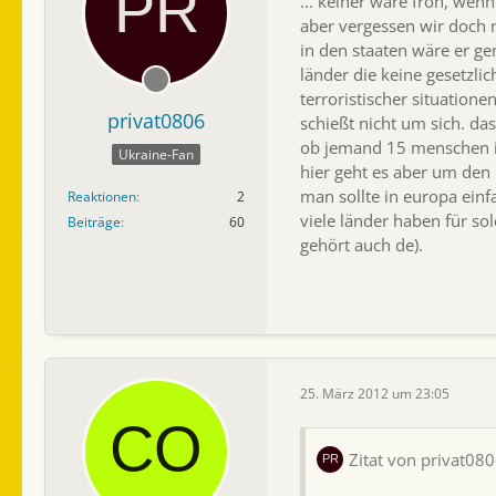
... keiner wäre froh, we
aber vergessen wir doch n
in den staaten wäre er ge
länder die keine gesetzli
terroristischer situation
privat0806
schießt nicht um sich. das
ob jemand 15 menschen in
Ukraine-Fan
hier geht es aber um den 
man sollte in europa einf
Reaktionen
2
viele länder haben für sol
Beiträge
60
gehört auch de).
25. März 2012 um 23:05
Zitat von privat08