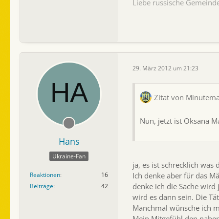
Liebe russische Gemeinde,
29. März 2012 um 21:23
Zitat von Minutem
Nun, jetzt ist Oksana 
Hans
Ukraine-Fan
ja, es ist schrecklich wa
Reaktionen
16
Ich denke aber für das Mä
denke ich die Sache wird 
Beiträge
42
wird es dann sein. Die Tä
Manchmal wünsche ich mir 
Mein Mitgefühl den nahe