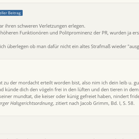
eller Beitrag
ar ihren schweren Verletzungen erlegen.
n höheren Funktionören und Politprominenz der PR, wurden ja ers
klich überlegen ob man dafür nicht ein altes Strafmaß wieder "ausg
cht zu der mordacht erteilt worden bist, also nim ich dein leib u.
und künde dich den vögeln frei in den lüften und den tieren in d
keiner mundtat, die keiser oder künig gefreiet haben, nindert frid
rger Halsgerichtsordnung
, zitiert nach Jacob Grimm, Bd. I, S. 58.