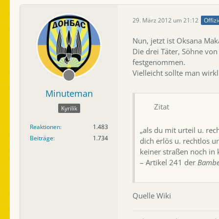
29. März 2012 um 21:12
Offizi
Nun, jetzt ist Oksana Mak
Die drei Täter, Söhne vo
festgenommen.
Vielleicht sollte man wir
Minuteman
Zitat
Kyrilik
Reaktionen
1.483
„als du mit urteil u. re
Beiträge
1.734
dich erlös u. rechtlos 
keiner straßen noch in 
– Artikel 241 der
Bambe
Quelle Wiki