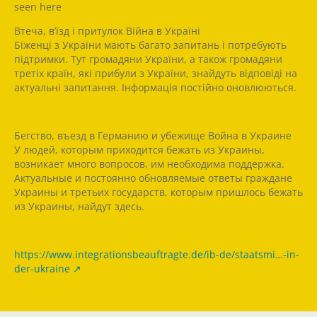
seen here
Втеча, в’їзд і притулок Війна в Україні
Біженці з України мають багато запитань і потребують
підтримки. Тут громадяни України, а також громадяни
третіх країн, які прибули з України, знайдуть відповіді на
актуальні запитання. Інформація постійно оновлюються.
Бегство, въезд в Германию и убежище Война в Украине
У людей, которым приходится бежать из Украины,
возникает много вопросов, им необходима поддержка.
Актуальные и постоянно обновляемые ответы граждане
Украины и третьих государств, которым пришлось бежать
из Украины, найдут здесь.
https://www.integrationsbeauftragte.de/ib-de/staatsmi…-in-
der-ukraine