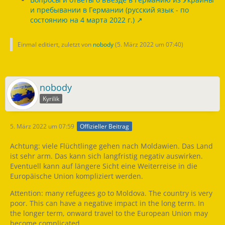
и пребывании в Германии (русский язык - по
состоянию на 4 марта 2022 г.)
Einmal editiert, zuletzt von
nobody
(
5. März 2022 um 07:40
)
nobody
Kyrilik
5. März 2022 um 07:59
Offizieller Beitrag
Achtung: viele Flüchtlinge gehen nach Moldawien. Das Land
ist sehr arm. Das kann sich langfristig negativ auswirken.
Eventuell kann auf längere Sicht eine Weiterreise in die
Europäische Union kompliziert werden.
Attention: many refugees go to Moldova. The country is very
poor. This can have a negative impact in the long term. In
the longer term, onward travel to the European Union may
become complicated.