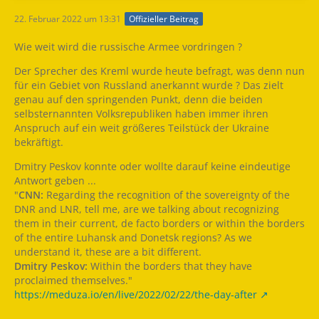
22. Februar 2022 um 13:31
Offizieller Beitrag
Wie weit wird die russische Armee vordringen ?
Der Sprecher des Kreml wurde heute befragt, was denn nun
für ein Gebiet von Russland anerkannt wurde ? Das zielt
genau auf den springenden Punkt, denn die beiden
selbsternannten Volksrepubliken haben immer ihren
Anspruch auf ein weit größeres Teilstück der Ukraine
bekräftigt.
Dmitry Peskov konnte oder wollte darauf keine eindeutige
Antwort geben ...
"
CNN:
Regarding the recognition of the sovereignty of the
DNR and LNR, tell me, are we talking about recognizing
them in their current, de facto borders or within the borders
of the entire Luhansk and Donetsk regions? As we
understand it, these are a bit different.
Dmitry Peskov:
Within the borders that they have
proclaimed themselves."
https://meduza.io/en/live/2022/02/22/the-day-after