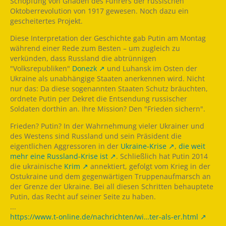
Schöpfung von Gnaden des Führers der russischen
Oktoberrevolution von 1917 gewesen. Noch dazu ein
gescheitertes Projekt.
Diese Interpretation der Geschichte gab Putin am Montag
während einer Rede zum Besten – um zugleich zu
verkünden, dass Russland die abtrünnigen
"Volksrepubliken"
Donezk
und Luhansk im Osten der
Ukraine als unabhängige Staaten anerkennen wird. Nicht
nur das: Da diese sogenannten Staaten Schutz bräuchten,
ordnete Putin per Dekret die Entsendung russischer
Soldaten dorthin an. Ihre Mission? Den "Frieden sichern".
Frieden? Putin? In der Wahrnehmung vieler Ukrainer und
des Westens sind Russland und sein Präsident die
eigentlichen Aggressoren in der
Ukraine-Krise
,
die weit
mehr eine Russland-Krise ist
. Schließlich hat Putin 2014
die ukrainische
Krim
annektiert, gefolgt vom Krieg in der
Ostukraine und dem gegenwärtigen Truppenaufmarsch an
der Grenze der Ukraine. Bei all diesen Schritten behauptete
Putin, das Recht auf seiner Seite zu haben.
...
https://www.t-online.de/nachrichten/wi…ter-als-er.html