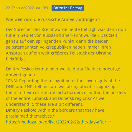
22. Februar 2022 um 13:31
Offizieller Beitrag
Wie weit wird die russische Armee vordringen ?
Der Sprecher des Kreml wurde heute befragt, was denn nun
für ein Gebiet von Russland anerkannt wurde ? Das zielt
genau auf den springenden Punkt, denn die beiden
selbsternannten Volksrepubliken haben immer ihren
Anspruch auf ein weit größeres Teilstück der Ukraine
bekräftigt.
Dmitry Peskov konnte oder wollte darauf keine eindeutige
Antwort geben ...
"
CNN:
Regarding the recognition of the sovereignty of the
DNR and LNR, tell me, are we talking about recognizing
them in their current, de facto borders or within the borders
of the entire Luhansk and Donetsk regions? As we
understand it, these are a bit different.
Dmitry Peskov:
Within the borders that they have
proclaimed themselves."
https://meduza.io/en/live/2022/02/22/the-day-after