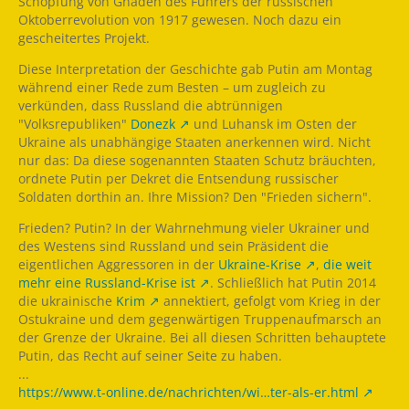
Schöpfung von Gnaden des Führers der russischen
Oktoberrevolution von 1917 gewesen. Noch dazu ein
gescheitertes Projekt.
Diese Interpretation der Geschichte gab Putin am Montag
während einer Rede zum Besten – um zugleich zu
verkünden, dass Russland die abtrünnigen
"Volksrepubliken"
Donezk
und Luhansk im Osten der
Ukraine als unabhängige Staaten anerkennen wird. Nicht
nur das: Da diese sogenannten Staaten Schutz bräuchten,
ordnete Putin per Dekret die Entsendung russischer
Soldaten dorthin an. Ihre Mission? Den "Frieden sichern".
Frieden? Putin? In der Wahrnehmung vieler Ukrainer und
des Westens sind Russland und sein Präsident die
eigentlichen Aggressoren in der
Ukraine-Krise
,
die weit
mehr eine Russland-Krise ist
. Schließlich hat Putin 2014
die ukrainische
Krim
annektiert, gefolgt vom Krieg in der
Ostukraine und dem gegenwärtigen Truppenaufmarsch an
der Grenze der Ukraine. Bei all diesen Schritten behauptete
Putin, das Recht auf seiner Seite zu haben.
...
https://www.t-online.de/nachrichten/wi…ter-als-er.html