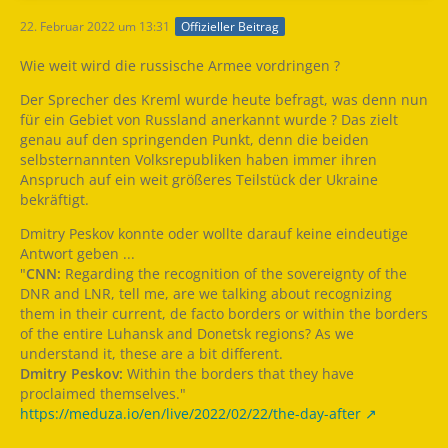
22. Februar 2022 um 13:31
Offizieller Beitrag
Wie weit wird die russische Armee vordringen ?
Der Sprecher des Kreml wurde heute befragt, was denn nun
für ein Gebiet von Russland anerkannt wurde ? Das zielt
genau auf den springenden Punkt, denn die beiden
selbsternannten Volksrepubliken haben immer ihren
Anspruch auf ein weit größeres Teilstück der Ukraine
bekräftigt.
Dmitry Peskov konnte oder wollte darauf keine eindeutige
Antwort geben ...
"
CNN:
Regarding the recognition of the sovereignty of the
DNR and LNR, tell me, are we talking about recognizing
them in their current, de facto borders or within the borders
of the entire Luhansk and Donetsk regions? As we
understand it, these are a bit different.
Dmitry Peskov:
Within the borders that they have
proclaimed themselves."
https://meduza.io/en/live/2022/02/22/the-day-after