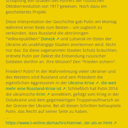
Schöpfung von Gnaden des Führers der russischen
Oktoberrevolution von 1917 gewesen. Noch dazu ein
gescheitertes Projekt.
Diese Interpretation der Geschichte gab Putin am Montag
während einer Rede zum Besten – um zugleich zu
verkünden, dass Russland die abtrünnigen
"Volksrepubliken"
Donezk
und Luhansk im Osten der
Ukraine als unabhängige Staaten anerkennen wird. Nicht
nur das: Da diese sogenannten Staaten Schutz bräuchten,
ordnete Putin per Dekret die Entsendung russischer
Soldaten dorthin an. Ihre Mission? Den "Frieden sichern".
Frieden? Putin? In der Wahrnehmung vieler Ukrainer und
des Westens sind Russland und sein Präsident die
eigentlichen Aggressoren in der
Ukraine-Krise
,
die weit
mehr eine Russland-Krise ist
. Schließlich hat Putin 2014
die ukrainische
Krim
annektiert, gefolgt vom Krieg in der
Ostukraine und dem gegenwärtigen Truppenaufmarsch an
der Grenze der Ukraine. Bei all diesen Schritten behauptete
Putin, das Recht auf seiner Seite zu haben.
...
https://www.t-online.de/nachrichten/wi…ter-als-er.html