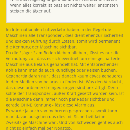
Wenn alles korrekt ist passiert nichts weiter, ansonsten
steigen die Jäger auf.
Im Internationalen Luftverkehr haben in der Regel die
Maschinen alle Transponder , dies dient eher zur Sicherheit
und exakten Führung durch Lotsen. somit wird permanent
die Kennung der Maschine sichtbar.
Da die " Jäger " am Boden kleben blieben , lässt es nur die
Vermutung zu , dass es sich eventuell um eine gecharterte
Maschine aus Belarus gehandelt hat. Mit entsprechender
Kohle kann man da auch Rundflüge oder Reisen buchen.
Gegenartig daran nur , dass danach kaum etwas genaueres
in den Medien von belarus zu finden ist. Was den Verdacht ,
das diese unbemerkt eingedrungen sind bekräftigt. Denn
sollte der Transponder , außer Kraft gesetzt wurden sein. Ist
die Maschine dann immer noch per Radar sichtbar und
gerade OHNE Kennung - löst diese Alarm aus.
Es wurde ja auch von mehreren gesprochen - somit kann
man davon ausgehen das dies mit Sicherheit keine
Zweisitzige Maschine war . Und von Schweden geht es auch
nicht so einfach mal per Nonstop.