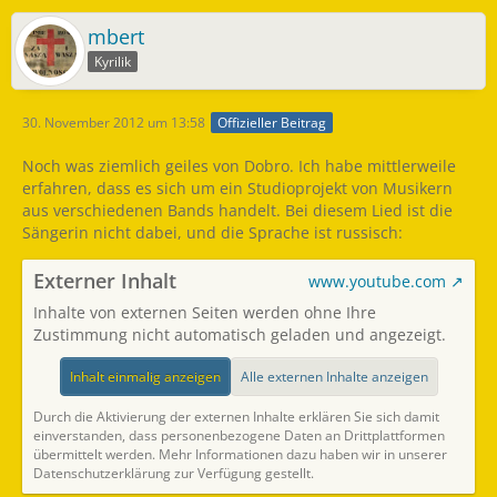
Mir ist, als erklingt
Der Herzschlag der Blume...
mbert
Refrain:
Kyrilik
Die Smaragde ihrer Blütenblätter locken,
Der wilde Körper, durstig nach Sonne, erfreut mich -
30. November 2012 um 13:58
Offizieller Beitrag
So lebt diese Wunderblume - meine liebe -
Solch eine zarte Kraft in dieser Wildheit...
Noch was ziemlich geiles von Dobro. Ich habe mittlerweile
erfahren, dass es sich um ein Studioprojekt von Musikern
aus verschiedenen Bands handelt. Bei diesem Lied ist die
Sängerin nicht dabei, und die Sprache ist russisch:
Externer Inhalt
www.youtube.com
Inhalte von externen Seiten werden ohne Ihre
Zustimmung nicht automatisch geladen und angezeigt.
Inhalt einmalig anzeigen
Alle externen Inhalte anzeigen
Durch die Aktivierung der externen Inhalte erklären Sie sich damit
einverstanden, dass personenbezogene Daten an Drittplattformen
übermittelt werden. Mehr Informationen dazu haben wir in unserer
Datenschutzerklärung zur Verfügung gestellt.