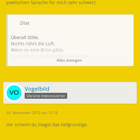
poetischen Sprache für mich sehr schwer):
Zitat
Überall Stille,
Nichts rührt die Luft,
Wenn es eine Brise gäbe,
Es würde für mich riechen wie Regen...
Alles anzeigen
Ich würde hören, ich würde fühlen
Den Herzschlag der Blume...
Refrain:
Die Smaragde ihrer Blütenblätter locken,
Vogelbild
Der wilde Körper, durstig nach Sonne, ergötzt mich -
So lebt diese Wunderblume - meine liebe -
Ukraine-Interessierter
Solch eine zarte Kraft in dieser Wildheit...
30. November 2012 um 12:16
Kleines Blütenblatt
Biegt sein Körperchen,
mir scheint du magst das tiefgründige..
Stark und leicht
Lockt, verzaubert...