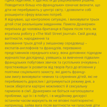
гідностидитини, її здатности до раціональних рішень.
Поводитися більш «по-французьки» означає визнати, що
діти не перебувають у центрі світу, і дозволити собі
розширити сферу власних потреб.
Я відчуваю, що контролюю ситуацію, і виховувати трьох
дітей стає реальнішим завданням. Памела Дракермен
переїхала до чоловіка-британця в Париж після того, як
втратила роботу у «The Wall Street Journal». Свій досвід
вагітности, народження та
виховання трьох дітей у змішаному середовищі –
експатів-англофонів та французів, переважно
представників середнього класу, вона доповнює підходом
журналістки-дослідниці, узявшись за вивчення підвалин
французьких побутових звичок та суспільних очікувань і
простеживши їх розвиток від творів Русо до втілення у
політики соціяльного захисту, які дають францу-
зам змогу виховувати чемних та слухняних дітей, які не
перебивають дорослих і дотримуються режиму дня, а
також зберігати кар’єрні можливості й сексуальну
гармонію в сім’ї. Дракермен не боїться наголошувати
проблеми, що їх і в побуті, і в медійному дискурсі
останнім часом маркують як не вповні політкоректні:
наприклад, зайва вага після вагітности чи галасливі діти