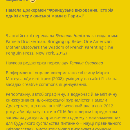
Памела Дракермен "Французьке виховання. Історія
однієї американської мами в Парижі"
З англійської переклала
Вікторія Наріжна
за виданням:
Pamela Druckerman. Bringing up Bébé. One American
Mother Discovers the Wisdom of French Parenting (The
Penguin Press, New York, 2012)
Наукова редакторка перекладу
Тетяна Огаркова
В оформленні оправи використано світлину Марка
Матеуса «Дитячі ігри» (2008), уміщену на сайті Flickr на
засадах creative commons ліцензування.
Репортажну, автобіографічну, а водночас й аналітичну
книжку знаної нью-йоркської журналістки Памели
Дракермен, що вона англійською вийшла в світ 2012
року, аби відразу стати в США бестелером і предметом
запеклих дискусій, присвячено одному з найважливіших
для будь-якого суспільства питанню – науці правильного
«дітоводства», мистецтву мудро виховувати сучасну