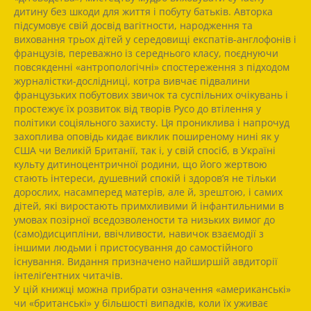
дитину без шкоди для життя і побуту батьків. Авторка
підсумовує свій досвід вагітности, народження та
виховання трьох дітей у середовищі експатів-англофонів і
французів, переважно із середнього класу, поєднуючи
повсякденні «антропологічні» спостереження з підходом
журналістки-дослідниці, котра вивчає підвалини
французьких побутових звичок та суспільних очікувань і
простежує їх розвиток від творів Русо до втілення у
політики соціяльного захисту. Ця прониклива і напрочуд
захоплива оповідь кидає виклик поширеному нині як у
США чи Великій Британії, так і, у свій спосіб, в Україні
культу дитиноцентричної родини, що його жертвою
стають інтереси, душевний спокій і здоров’я не тільки
дорослих, насамперед матерів, але й, зрештою, і самих
дітей, які виростають примхливими й інфантильними в
умовах позірної вседозволености та низьких вимог до
(само)дисципліни, ввічливости, навичок взаємодії з
іншими людьми і пристосування до самостійного
існування. Видання призначено найширшій авдиторії
інтеліґентних читачів.
У цій книжці можна прибрати означення «американські»
чи «британські» у більшості випадків, коли їх уживає