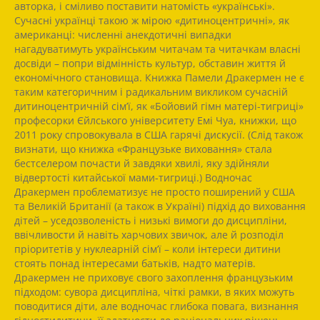
авторка, і сміливо поставити натомість «українські».
Сучасні українці такою ж мірою «дитиноцентричні», як
американці: численні анекдотичні випадки
нагадуватимуть українським читачам та читачкам власні
досвіди – попри відмінність культур, обставин життя й
економічного становища. Книжка Памели Дракермен не є
таким категоричним і радикальним викликом сучасній
дитиноцентричній сім’ї, як «Бойовий гімн матері-тигриці»
професорки Єйлського університету Емі Чуа, книжки, що
2011 року спровокувала в США гарячі дискусії. (Слід також
визнати, що книжка «Французьке виховання» стала
бестселером почасти й завдяки хвилі, яку здійняли
відвертості китайської мами-тигриці.) Водночас
Дракермен проблематизує не просто поширений у США
та Великій Британії (а також в Україні) підхід до виховання
дітей – уседозволеність і низькі вимоги до дисципліни,
ввічливости й навіть харчових звичок, але й розподіл
пріоритетів у нуклеарній сім’ї – коли інтереси дитини
стоять понад інтересами батьків, надто матерів.
Дракермен не приховує свого захоплення французьким
підходом: сувора дисципліна, чіткі рамки, в яких можуть
поводитися діти, але водночас глибока повага, визнання