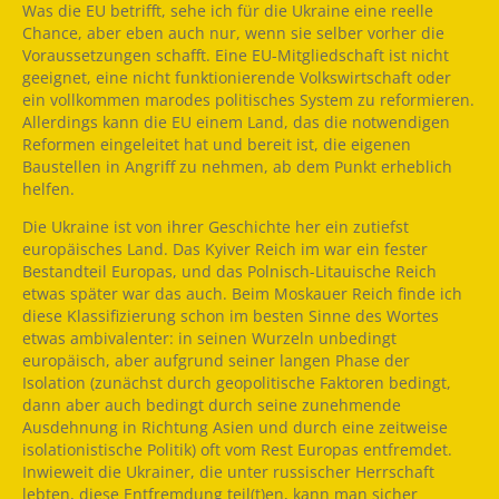
Was die EU betrifft, sehe ich für die Ukraine eine reelle
Chance, aber eben auch nur, wenn sie selber vorher die
Voraussetzungen schafft. Eine EU-Mitgliedschaft ist nicht
geeignet, eine nicht funktionierende Volkswirtschaft oder
ein vollkommen marodes politisches System zu reformieren.
Allerdings kann die EU einem Land, das die notwendigen
Reformen eingeleitet hat und bereit ist, die eigenen
Baustellen in Angriff zu nehmen, ab dem Punkt erheblich
helfen.
Die Ukraine ist von ihrer Geschichte her ein zutiefst
europäisches Land. Das Kyiver Reich im war ein fester
Bestandteil Europas, und das Polnisch-Litauische Reich
etwas später war das auch. Beim Moskauer Reich finde ich
diese Klassifizierung schon im besten Sinne des Wortes
etwas ambivalenter: in seinen Wurzeln unbedingt
europäisch, aber aufgrund seiner langen Phase der
Isolation (zunächst durch geopolitische Faktoren bedingt,
dann aber auch bedingt durch seine zunehmende
Ausdehnung in Richtung Asien und durch eine zeitweise
isolationistische Politik) oft vom Rest Europas entfremdet.
Inwieweit die Ukrainer, die unter russischer Herrschaft
lebten, diese Entfremdung teil(t)en, kann man sicher