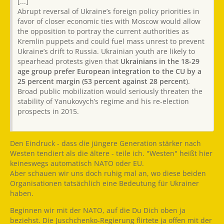
[...]
Abrupt reversal of Ukraine’s foreign policy priorities in
favor of closer economic ties with Moscow would allow
the opposition to portray the current authorities as
Kremlin puppets and could fuel mass unrest to prevent
Ukraine’s drift to Russia. Ukrainian youth are likely to
spearhead protests given that
Ukrainians in the 18-29
age group prefer European integration to the CU by a
25 percent margin (53 percent against 28 percent
).
Broad public mobilization would seriously threaten the
stability of Yanukovych’s regime and his re-election
prospects in 2015.
Den Eindruck - dass die jüngere Generation stärker nach
Westen tendiert als die ältere - teile ich. "Westen" heißt hier
keineswegs automatisch NATO oder EU.
Aber schauen wir uns doch ruhig mal an, wo diese beiden
Organisationen tatsächlich eine Bedeutung für Ukrainer
haben.
Beginnen wir mit der NATO, auf die Du Dich oben ja
beziehst. Die Juschchenko-Regierung flirtete ja offen mit der