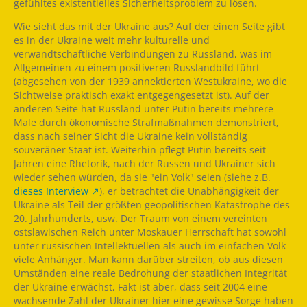
gefühltes existentielles Sicherheitsproblem zu lösen.
Wie sieht das mit der Ukraine aus? Auf der einen Seite gibt
es in der Ukraine weit mehr kulturelle und
verwandtschaftliche Verbindungen zu Russland, was im
Allgemeinen zu einem positiveren Russlandbild führt
(abgesehen von der 1939 annektierten Westukraine, wo die
Sichtweise praktisch exakt entgegengesetzt ist). Auf der
anderen Seite hat Russland unter Putin bereits mehrere
Male durch ökonomische Strafmaßnahmen demonstriert,
dass nach seiner Sicht die Ukraine kein vollständig
souveräner Staat ist. Weiterhin pflegt Putin bereits seit
Jahren eine Rhetorik, nach der Russen und Ukrainer sich
wieder sehen würden, da sie "ein Volk" seien (siehe z.B.
dieses Interview
), er betrachtet die Unabhängigkeit der
Ukraine als Teil der größten geopolitischen Katastrophe des
20. Jahrhunderts, usw. Der Traum von einem vereinten
ostslawischen Reich unter Moskauer Herrschaft hat sowohl
unter russischen Intellektuellen als auch im einfachen Volk
viele Anhänger. Man kann darüber streiten, ob aus diesen
Umständen eine reale Bedrohung der staatlichen Integrität
der Ukraine erwächst, Fakt ist aber, dass seit 2004 eine
wachsende Zahl der Ukrainer hier eine gewisse Sorge haben