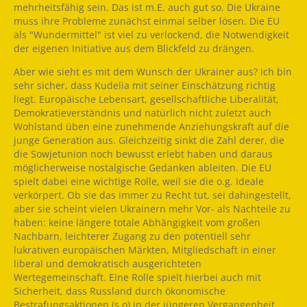
mehrheitsfähig sein. Das ist m.E. auch gut so. Die Ukraine
muss ihre Probleme zunächst einmal selber lösen. Die EU
als "Wundermittel" ist viel zu verlockend, die Notwendigkeit
der eigenen Initiative aus dem Blickfeld zu drängen.
Aber wie sieht es mit dem Wunsch der Ukrainer aus? Ich bin
sehr sicher, dass Kudelia mit seiner Einschätzung richtig
liegt. Europäische Lebensart, gesellschaftliche Liberalität,
Demokratieverständnis und natürlich nicht zuletzt auch
Wohlstand üben eine zunehmende Anziehungskraft auf die
junge Generation aus. Gleichzeitig sinkt die Zahl derer, die
die Sowjetunion noch bewusst erlebt haben und daraus
möglicherweise nostalgische Gedanken ableiten. Die EU
spielt dabei eine wichtige Rolle, weil sie die o.g. Ideale
verkörpert. Ob sie das immer zu Recht tut, sei dahingestellt,
aber sie scheint vielen Ukrainern mehr Vor- als Nachteile zu
haben: keine längere totale Abhängigkeit vom großen
Nachbarn, leichterer Zugang zu den potentiell sehr
lukrativen europäischen Märkten, Mitgliedschaft in einer
liberal und demokratisch ausgerichteten
Wertegemeinschaft. Eine Rolle spielt hierbei auch mit
Sicherheit, dass Russland durch ökonomische
Bestrafungsaktionen (s.o) in der jüngeren Vergangenheit