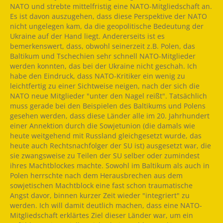
NATO und strebte mittelfristig eine NATO-Mitgliedschaft an.
Es ist davon auszugehen, dass diese Perspektive der NATO
nicht ungelegen kam, da die geopolitische Bedeutung der
Ukraine auf der Hand liegt. Andererseits ist es
bemerkenswert, dass, obwohl seinerzeit z.B. Polen, das
Baltikum und Tschechien sehr schnell NATO-Mitglieder
werden konnten, das bei der Ukraine nicht geschah. Ich
habe den Eindruck, dass NATO-Kritiker ein wenig zu
leichtfertig zu einer Sichtweise neigen, nach der sich die
NATO neue Mitglieder "unter den Nagel reißt". Tatsächlich
muss gerade bei den Beispielen des Baltikums und Polens
gesehen werden, dass diese Länder alle im 20. Jahrhundert
einer Annektion durch die Sowjetunion (die damals wie
heute weitgehend mit Russland gleichgesetzt wurde, das
heute auch Rechtsnachfolger der SU ist) ausgesetzt war, die
sie zwangsweise zu Teilen der SU selber oder zumindest
ihres Machtblockes machte. Sowohl im Baltikum als auch in
Polen herrschte nach dem Herausbrechen aus dem
sowjetischen Machtblock eine fast schon traumatische
Angst davor, binnen kurzer Zeit wieder "integriert" zu
werden. Ich will damit deutlich machen, dass eine NATO-
Mitgliedschaft erklärtes Ziel dieser Länder war, um ein