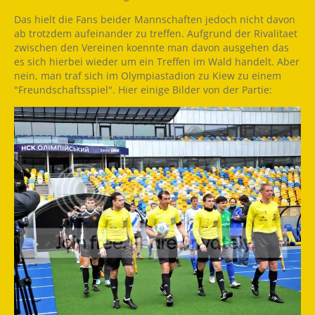
Das hielt die Fans beider Mannschaften jedoch nicht davon
ab trotzdem aufeinander zu treffen. Aufgrund der Rivalitaet
zwischen den Vereinen koennte man davon ausgehen das
es sich hierbei wieder um ein Treffen im Wald handelt. Aber
nein, man traf sich im Olympiastadion zu Kiew zu einem
"Freundschaftsspiel". Hier einige Bilder von der Partie: