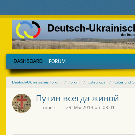
DASHBOARD
FORUM
Deutsch-Ukrainisches Forum
Forum
Osteuropa
Kultur und G
Путин всегда живой
mbert
29. Mai 2014 um 08:01