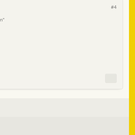
#4
en"