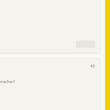
#2
g machen?