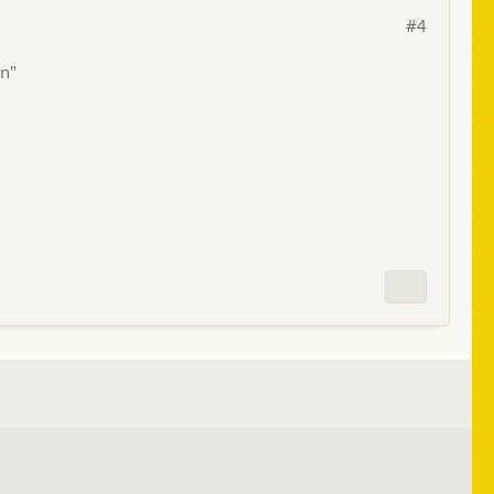
#4
en"