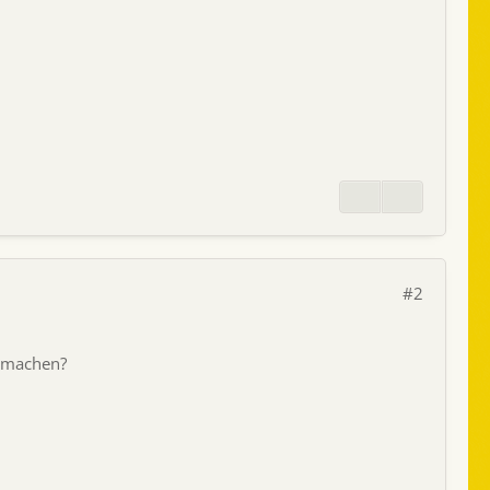
#2
g machen?