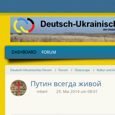
DASHBOARD
FORUM
Deutsch-Ukrainisches Forum
Forum
Osteuropa
Kultur und G
Путин всегда живой
mbert
29. Mai 2014 um 08:01