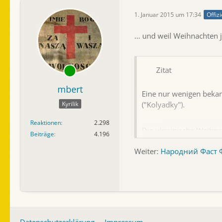
1. Januar 2015 um 17:34
Offizi
... und weil Weihnachten j
Zitat
mbert
Eine nur wenigen bekan
("Kolyadky").
Kyrilik
Reaktionen
2.298
Die ukrainische Weihnac
Beiträge
4.196
Zeiten. So kann man an
Weiter:
Народний Фаст Фу
Diese Unterscheidung g
Alten Neuen Jahr gesun
Komponisten Микола Ле
Datenschutzerklärung
Impressum