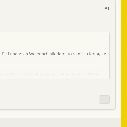
#1
roße Fundus an Weihnachtsliedern, ukrainisch Колядки
n und lokalen Traditionen aus alten vorchristlichen
ms und eines Дідух ("Didukh") bewundern.
hristlichen Inhalten beruhen, gibt es noch die zum
este der Щедрик ("Schtschedryk") des genialen
nderen Text bekannt vorkommen dürfte: