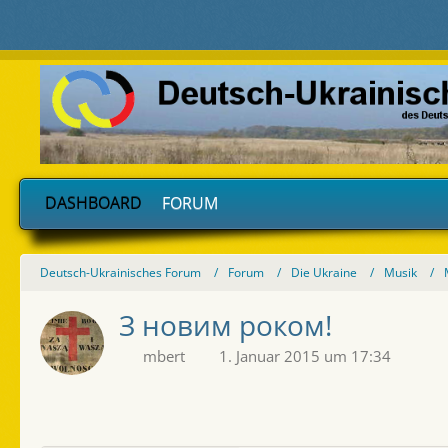
DASHBOARD
FORUM
Deutsch-Ukrainisches Forum
Forum
Die Ukraine
Musik
З новим роком!
mbert
1. Januar 2015 um 17:34