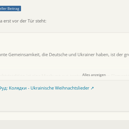
eller Beitrag
a erst vor der Tür steht:
nte Gemeinsamkeit, die Deutsche und Ukrainer haben, ist der g
Alles anzeigen
htstradition ist eine Mischung aus zentraleuropäischen Elemente
 manchen Orten eine friedliche Koexistenz eines Weihnachtsbau
д: Колядки - Ukrainische Weihnachtslieder
ibt es auch bei Weichnachtsliedern. Neben den Колядки, die auf c
genen Щедрівки ("Schtschedryvky"), von denen der wohl bekannt
онтович (Mykola Leonotwytsch) ist, der manchem mit einem a