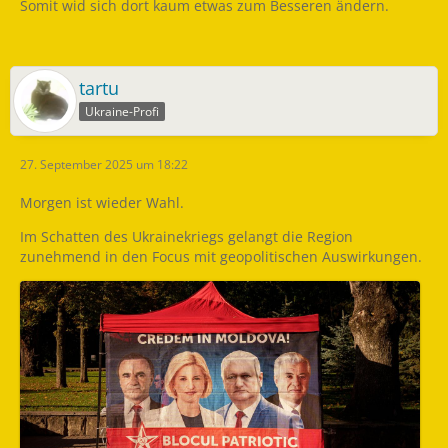
Somit wid sich dort kaum etwas zum Besseren ändern.
tartu
Ukraine-Profi
27. September 2025 um 18:22
Morgen ist wieder Wahl.
Im Schatten des Ukrainekriegs gelangt die Region
zunehmend in den Focus mit geopolitischen Auswirkungen.