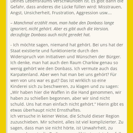
Deines Lebensraums verschwunden ist. Es gibt dann die
Gefahr, dass anderes die Lücke füllen wird: Misstrauen,
Angst, Unsicherheit, Frustration, Aggression usw….
– Manchmal erzählt man, man habe den Donbass lange
ignoriert, nicht gehört. Aber es gibt auch die Version,
derzufolge Donbass auch nicht geredet hat.
- Ich möchte sagen, niemand hat gehört. Bei uns hat der
Staat existierte und funktionierte durch den
Widerspruch von Initiativen und Wünschen der Bürger.
Ich denke, man hat auch den Raum Charkiw genau so
wenig gehört wie den Donbass. Ich vermute auch das
Karpatenland. Aber wen hat man bei uns gehört? Für
wen von uns war es gut? Das ist wirklich so eine
Kinderei sich zu beschweren, zu klagen und zu sagen:
„Wir haben hier die Waffen in die Hand genommen, wir
haben zu schießen begonnen, aber wir sind nicht
schuld. Uns hat man einfach nicht gehört.“ Hierin gibt es
etwas überhaupt nicht Ernsthaftes.
Ich versuche in keiner Weise, die Schuld dieser Region
zuzuschieben. Mir scheint, alles ist viel komplizierter. Zu
sagen, dass man sie nicht hörte, ist Unwahrheit, zu