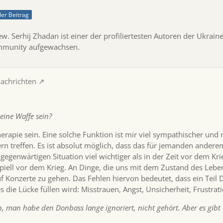
ller Beitrag
ew. Serhij Zhadan ist einer der profiliertesten Autoren der Ukrain
mmunity aufgewachsen.
Nachrichten
eine Waffe sein?
herapie sein. Eine solche Funktion ist mir viel sympathischer und n
rn treffen. Es ist absolut möglich, dass das für jemanden anderem 
er gegenwärtigen Situation viel wichtiger als in der Zeit vor dem K
iell vor dem Krieg. An Dinge, die uns mit dem Zustand des Leben
auf Konzerte zu gehen. Das Fehlen hiervon bedeutet, dass ein Tei
s die Lücke füllen wird: Misstrauen, Angst, Unsicherheit, Frustra
 man habe den Donbass lange ignoriert, nicht gehört. Aber es gibt 