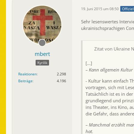
19. Juni 2015 um 08:50
Offizie
Sehr lesenswertes Intervi
ukrainischsprachigen Co
Zitat von Ukraine 
mbert
[...]
Kyrilik
– Kann allgemein Kultur 
Reaktionen
2.298
- Kultur kann einfach T
Beiträge
4.196
vortragen, sich mit Lese
Tatsächlich ist es in d
grundlegend und prinzip
ins Theater, ins Kino, 
die Gefahr, dass andere
– Manchmal erzählt man,
hat.