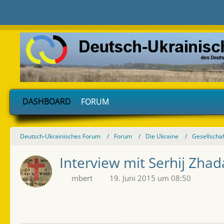
DASHBOARD
FORUM
Deutsch-Ukrainisches Forum
Forum
Die Ukraine
Gesellschaf
Interview mit Serhij Zhad
mbert
19. Juni 2015 um 08:50