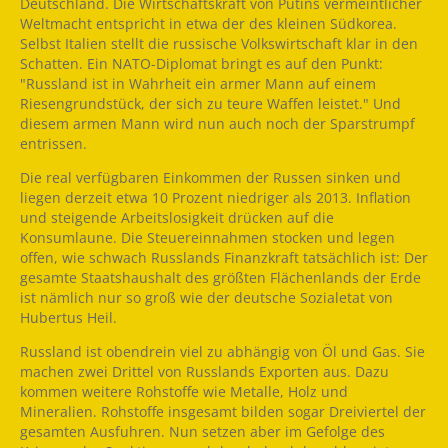
Deutschland. Die Wirtschaftskraft von Putins vermeintlicher
Weltmacht entspricht in etwa der des kleinen Südkorea.
Selbst Italien stellt die russische Volkswirtschaft klar in den
Schatten. Ein NATO-Diplomat bringt es auf den Punkt:
"Russland ist in Wahrheit ein armer Mann auf einem
Riesengrundstück, der sich zu teure Waffen leistet." Und
diesem armen Mann wird nun auch noch der Sparstrumpf
entrissen.
Die real verfügbaren Einkommen der Russen sinken und
liegen derzeit etwa 10 Prozent niedriger als 2013. Inflation
und steigende Arbeitslosigkeit drücken auf die
Konsumlaune. Die Steuereinnahmen stocken und legen
offen, wie schwach Russlands Finanzkraft tatsächlich ist: Der
gesamte Staatshaushalt des größten Flächenlands der Erde
ist nämlich nur so groß wie der deutsche Sozialetat von
Hubertus Heil.
Russland ist obendrein viel zu abhängig von Öl und Gas. Sie
machen zwei Drittel von Russlands Exporten aus. Dazu
kommen weitere Rohstoffe wie Metalle, Holz und
Mineralien. Rohstoffe insgesamt bilden sogar Dreiviertel der
gesamten Ausfuhren. Nun setzen aber im Gefolge des