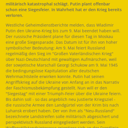
militärisch katastrophal schlägt. Putin plant offenbar
schon eine Siegesfeier. In Wahrheit hat er den Krieg bereits
verloren.
Westliche Geheimdienstberichte melden, dass Wladimir
Putin den Ukraine-Krieg bis zum 9. Mai beendet haben will.
Der russische Präsident plane für diesen Tag in Moskau
eine große Siegesparade. Das Datum ist für ihn von hoher
symbolischer Bedeutung: Am 9. Mai feiert Russland
regelmäßig den Sieg im "Großen Vaterländischen Krieg"
über Nazi-Deutschland mit gewaltigen Aufmärschen, weil
der sowjetische Marschall Georgi Schukow am 9. Mai 1945
die bedingungslose Kapitulation aller deutschen
Wehrmachtsteile erwirken konnte. Putin hat seinen
Angriffskrieg auf die Ukraine von Anfang an in das Narrativ
der Faschismusbekämpfung gestellt. Nun will er den
"Siegestag" mit einer Triumph-Feier über die Ukraine feiern.
Bis dahin soll - so das angeblich neu justierte Kriegsziel -
die russische Armee den Landgürtel von der Krim bis nach
Luhansk erobert haben. Der von ihm als "Neu-Russland"
bezeichnete Landstreifen solle militärisch abgesichert und
perspektivisch Russland eingegliedert werden. Sein
Waffenstillstandsinteresse orientiere sich an der Frontlinie