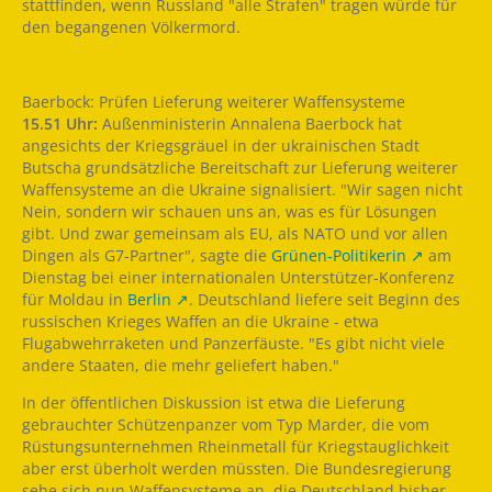
stattfinden, wenn Russland "alle Strafen" tragen würde für
den begangenen Völkermord.
Baerbock: Prüfen Lieferung weiterer Waffensysteme
15.51 Uhr:
Außenministerin Annalena Baerbock hat
angesichts der Kriegsgräuel in der ukrainischen Stadt
Butscha grundsätzliche Bereitschaft zur Lieferung weiterer
Waffensysteme an die Ukraine signalisiert. "Wir sagen nicht
Nein, sondern wir schauen uns an, was es für Lösungen
gibt. Und zwar gemeinsam als EU, als NATO und vor allen
Dingen als G7-Partner", sagte die
Grünen-Politikerin
am
Dienstag bei einer internationalen Unterstützer-Konferenz
für Moldau in
Berlin
. Deutschland liefere seit Beginn des
russischen Krieges Waffen an die Ukraine - etwa
Flugabwehrraketen und Panzerfäuste. "Es gibt nicht viele
andere Staaten, die mehr geliefert haben."
In der öffentlichen Diskussion ist etwa die Lieferung
gebrauchter Schützenpanzer vom Typ Marder, die vom
Rüstungsunternehmen Rheinmetall für Kriegstauglichkeit
aber erst überholt werden müssten. Die Bundesregierung
sehe sich nun Waffensysteme an, die Deutschland bisher