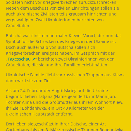
Soldaten nicht vor Kriegsverbrechen zurückzuschrecken.
Neben dem Beschuss von zivilen Einrichtungen sollen sie
auch ukrainische Zivilisten teils grausam hinrichten und
vergewaltigen. Zwei Ukrainierinnen berichten von
Gräueltaten.
Butscha war einst ein normaler Kiewer Vorort, der nun das
Symbol für die Schrecken des Krieges in der Ukraine ist.
Doch auch außerhalb von Butscha sollen sich
Kriegsverbrechen ereignet haben. Im Gespräch mit der
„
Tagesschau
“ berichten zwei Ukrainierinnen von den
Gräueltaten, die sie und ihre Familien erlebt hätten.
Ukrainische Familie flieht vor russischen Truppen aus Kiew -
dann wird sie zum Ziel
Als am 24. Februar der Angriffskrieg auf die Ukraine
beginnt, fliehen Tatjana (Name geändert), ihr Mann Juri,
Tochter Alina und die Großmutter aus ihrem Wohnort Kiew.
Ihr Ziel: Bohdaniwka, ein Ort 40 Kilometer von der
ukrainischen Hauptstadt entfernt.
Dort leben sie geschützt in ihrer Datsche, einer Art
Gartenhaus, bis am 3. März russische Truppen Bohdaniwka