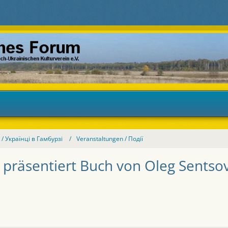
/ Українці в Гамбурзі
Veranstaltungen / Події
ij präsentiert Buch von Oleg Sentso