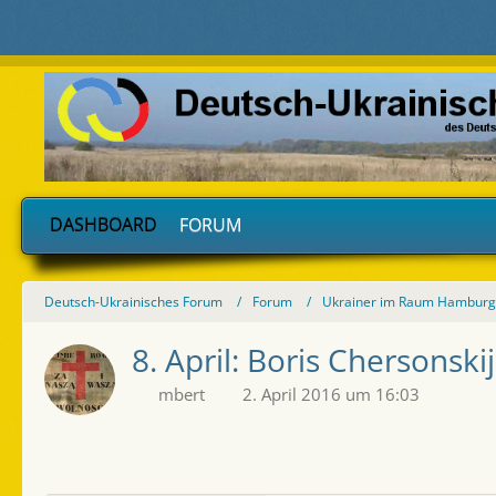
DASHBOARD
FORUM
Deutsch-Ukrainisches Forum
Forum
Ukrainer im Raum Hamburg 
8. April: Boris Chersonsk
mbert
2. April 2016 um 16:03