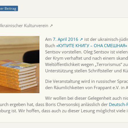
ller Beitrag
Ukrainischer Kulturverein
Am
7. April 2016
ist der ukrainisch-jüd
Buch
«КУПИТЕ КНИГУ – ОНА СМЕШНАЯ» (Kauf
Sentsov vorstellen. Oleg Sentsov ist vielen
der Krym verhaftet und nach einem skanda
Weltöffentlichkeit wegen „Terrorismus“ zu 
Unterstützung stellen Schriftsteller und Kü
Die Veranstaltung wird in russischer Spra
den Räumlichkeiten von Frappant e.V. in
Wir wollen bei dieser Gelegenheit auch nic
urch ergeben hat, dass Boris Chersonskij anlässlich der
Deutsch-P
urg ist. Wir hoffen, dass auch zu dieser Lesung möglichst viele 