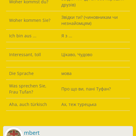
Woher kommst du?
друзів)
Звідки ти? (чиновникам чи
Woher kommen Sie?
незнайомцям)
Ich bin aus ...
Я з ...
Interessant, toll
Цікаво, Чудово
Die Sprache
мова
Was sprechen Sie,
Про що ви, пані Туфан?
Frau Tufan?
Aha, auch türkisch
Ах, теж турецька
mbert