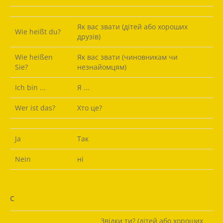
Як вас звати (дітей або хороших
Wie heißt du?
друзів)
Wie heißen
Як вас звати (чиновникам чи
Sie?
незнайомцям)
Ich bin ...
Я ...
Wer ist das?
Хто це?
Ja
Так
Nein
ні
C
Звідки ти? (дітей або хороших