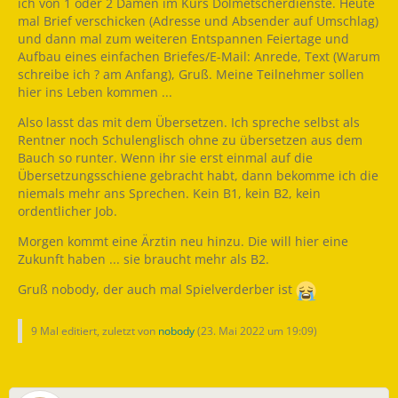
ich von 1 oder 2 Damen im Kurs Dolmetscherdienste. Heute
mal Brief verschicken (Adresse und Absender auf Umschlag)
und dann mal zum weiteren Entspannen Feiertage und
Aufbau eines einfachen Briefes/E-Mail: Anrede, Text (Warum
schreibe ich ? am Anfang), Gruß. Meine Teilnehmer sollen
hier ins Leben kommen ...
Also lasst das mit dem Übersetzen. Ich spreche selbst als
Rentner noch Schulenglisch ohne zu übersetzen aus dem
Bauch so runter. Wenn ihr sie erst einmal auf die
Übersetzungsschiene gebracht habt, dann bekomme ich die
niemals mehr ans Sprechen. Kein B1, kein B2, kein
ordentlicher Job.
Morgen kommt eine Ärztin neu hinzu. Die will hier eine
Zukunft haben ... sie braucht mehr als B2.
Gruß nobody, der auch mal Spielverderber ist
9 Mal editiert, zuletzt von
nobody
(
23. Mai 2022 um 19:09
)