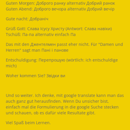
Guten Morgen: Доброго ранку alternativ Добрий ранок
Guten Abend: Доброго вечора alternativ Добрий вечір
Gute nacht: Добраніч
Grüß Gott: Слава Ісусу Христу (Antwort: Слава навіки)
Tschüß: Па-па alternativ einfach Па
Das mit den Джентелмен passt eher nicht. Für "Damen und
Herren" sagt man Пані і панове
Entschuldigung: Перепрошую (wörtlich: ich entschuldige
mich)
Woher kommen Sie? Звідки ви
Und so weiter. Ich denke, mit google translate kann man das
auch ganz gut herausfinden. Wenn Du unsicher bist,
einfach mal die Formulierung in die google Suche stecken
und schauen, ob es dafür viele Resultate gibt.
Viel Spaß beim Lernen.