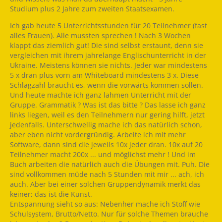
Studium plus 2 Jahre zum zweiten Staatsexamen.
Ich gab heute 5 Unterrichtsstunden für 20 Teilnehmer (fast
alles Frauen). Alle mussten sprechen ! Nach 3 Wochen
klappt das ziemlich gut! Die sind selbst erstaunt, denn sie
vergleichen mit ihrem jahrelange Englischunterricht in der
Ukraine. Meistens können sie nichts. Jeder war mindestens
5 x dran plus vorn am Whiteboard mindestens 3 x. Diese
Schlagzahl braucht es, wenn die vorwärts kommen sollen.
Und heute machte ich ganz lahmen Unterricht mit der
Gruppe. Grammatik ? Was ist das bitte ? Das lasse ich ganz
links liegen, weil es den Teilnehmern nur gering hilft, jetzt
jedenfalls. Unterschwellig mache ich das natürlich schon,
aber eben nicht vordergründig. Arbeite ich mit mehr
Software, dann sind die jeweils 10x jeder dran. 10x auf 20
Teilnehmer macht 200x ... und möglichst mehr ! Und im
Buch arbeiten die natürlich auch die Übungen mit. Puh. Die
sind vollkommen müde nach 5 Stunden mit mir ... ach, ich
auch. Aber bei einer solchen Gruppendynamik merkt das
keiner; das ist die Kunst.
Entspannung sieht so aus: Nebenher mache ich Stoff wie
Schulsystem, Brutto/Netto. Nur für solche Themen brauche