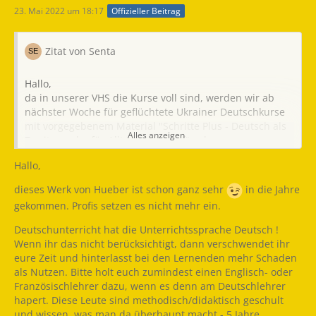
23. Mai 2022 um 18:17
Offizieller Beitrag
Zitat von Senta
Hallo,
da in unserer VHS die Kurse voll sind, werden wir ab
nächster Woche für geflüchtete Ukrainer Deutschkurse
mit vorgegebenem Material "Schritte Plus - Deutsch als
Alles anzeigen
Zweitsprache für Alltag und Beruf" geben.
Dort wird gleich zu Anfang zwischen privater und
Hallo,
förmlicher Anrede unterschieden und dieser
Wie heißt
Як вас звати (дітей або хороших
Unterschied zieht sich auch weiter durch das Buch.
du?
друзів)
dieses Werk von Hueber ist schon ganz sehr
in die Jahre
Wird im Ukrainischen auch zwischen "Du" und "Sie"
gekommen. Profis setzen es nicht mehr ein.
unterschieden?
Wie heißen
Як вас звати (чиновникам чи
Hier habe ich versucht, den Unterschied aufzuzeigen, ist
Sie?
незнайомцям)
Deutschunterricht hat die Unterrichtssprache Deutsch !
das so verständlich, oder kann man das besser
Wenn ihr das nicht berücksichtigt, dann verschwendet ihr
beschreiben?
eure Zeit und hinterlasst bei den Lernenden mehr Schaden
Viele Grüße,
als Nutzen. Bitte holt euch zumindest einen Englisch- oder
Senta
Französischlehrer dazu, wenn es denn am Deutschlehrer
hapert. Diese Leute sind methodisch/didaktisch geschult
und wissen, was man da überhaupt macht - 5 Jahre