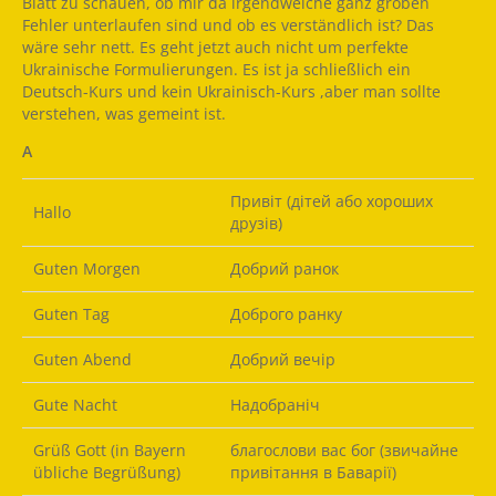
Blatt zu schauen, ob mir da irgendwelche ganz groben
Fehler unterlaufen sind und ob es verständlich ist? Das
wäre sehr nett. Es geht jetzt auch nicht um perfekte
Ukrainische Formulierungen. Es ist ja schließlich ein
Deutsch-Kurs und kein Ukrainisch-Kurs ,aber man sollte
verstehen, was gemeint ist.
A
Привіт (дітей або хороших
Hallo
друзів)
Guten Morgen
Добрий ранок
Guten Tag
Доброго ранку
Guten Abend
Добрий вечір
Gute Nacht
Надобраніч
Grüß Gott (in Bayern
благослови вас бог (звичайне
übliche Begrüßung)
привітання в Баварії)