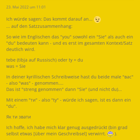
23. Mai 2022 um 11:01
Ich würde sagen: Das kommt darauf an...
... auf den Satzzusammenhang:
So wie im Englischen das "you" sowohl ein "Sie" als auch ein
"du" bedeuten kann - und es erst im gesamten Kontext/Satz
deutlich wird.
tebe (tibja auf Russisch) oder ty = du
was = Sie
In deiner kyrillischen Schreibweise hast du beide male "вас"
- also "was" - genommen....
Das ist "streng genommen" dann "Sie" (und nicht du)...
Mit einem "ти" - also "ty" - würde ich sagen, ist es dann ein
"du".
Як ти звати
Ich hoffe, ich habe mich klar genug ausgedrückt (bin grad
selbst etwas [über mein Geschreibsel] verwirrt.
).