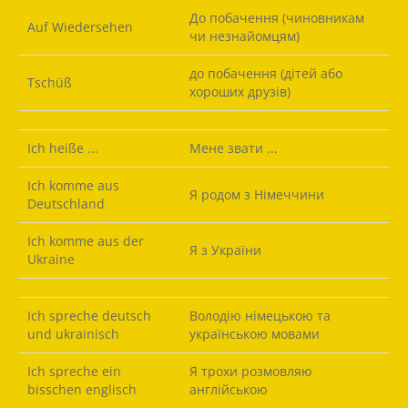
До побачення (чиновникам
Auf Wiedersehen
чи незнайомцям)
до побачення (дітей або
Tschüß
хороших друзів)
Ich heiße ...
Мене звати ...
Ich komme aus
Я родом з Німеччини
Deutschland
Ich komme aus der
Я з України
Ukraine
Ich spreche deutsch
Володію німецькою та
und ukrainisch
українською мовами
Ich spreche ein
Я трохи розмовляю
bisschen englisch
англійською