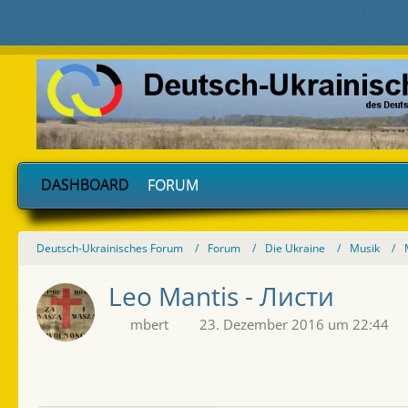
DASHBOARD
FORUM
Deutsch-Ukrainisches Forum
Forum
Die Ukraine
Musik
Leo Mantis - Листи
mbert
23. Dezember 2016 um 22:44