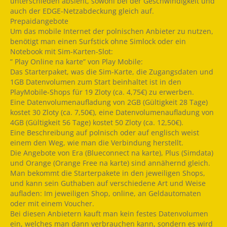
unterschieden absieht, sowohl bei der Geschwindigkeit und
auch der EDGE-Netzabdeckung gleich auf.
Prepaidangebote
Um das mobile Internet der polnischen Anbieter zu nutzen,
benötigt man einen Surfstick ohne Simlock oder ein
Notebook mit Sim-Karten-Slot:
” Play Online na karte” von Play Mobile:
Das Starterpaket, was die Sim-Karte, die Zugangsdaten und
1GB Datenvolumen zum Start beinhaltet ist in den
PlayMobile-Shops für 19 Zloty (ca. 4,75€) zu erwerben.
Eine Datenvolumenaufladung von 2GB (Gültigkeit 28 Tage)
kostet 30 Zloty (ca. 7,50€), eine Datenvolumenaufladung von
4GB (Gültigkeit 56 Tage) kostet 50 Zloty (ca. 12,50€).
Eine Beschreibung auf polnisch oder auf englisch weist
einem den Weg, wie man die Verbindung herstellt.
Die Angebote von Era (Blueconnect na karte), Plus (Simdata)
und Orange (Orange Free na karte) sind annähernd gleich.
Man bekommt die Starterpakete in den jeweiligen Shops,
und kann sein Guthaben auf verschiedene Art und Weise
aufladen: Im jeweiligen Shop, online, an Geldautomaten
oder mit einem Voucher.
Bei diesen Anbietern kauft man kein festes Datenvolumen
ein, welches man dann verbrauchen kann, sondern es wird