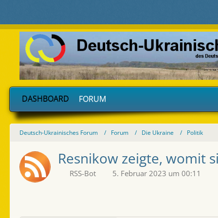
DASHBOARD
FORUM
Deutsch-Ukrainisches Forum
Forum
Die Ukraine
Politik
Resnikow zeigte, womit s
RSS-Bot
5. Februar 2023 um 00:11