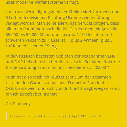
über moderne Waffensysteme verfügt.
Laut russ. Verteidigungsminister Shoigu sind 2 Armeen und
3 Luftlandedivisionen Richtung Ukraine zwecks Übung
verlegt worden. Man sollte allerdings berücksichtigen, dass
allein im Raum Woronsch die 20. Gardearmee mit geschätzt
35.000 bis 50.000 Mann und so rund 1.100 leichten und
schweren Panzern zu Hause ist ... plus 2 Armeen, plus 3
Luftlandedivisionen ???
In den russisch besetzten Gebieten der sogenannten LNR
und DNR befinden sich bereits russische Soldaten. über die
Größenordnung kann man nur spekulieren ... 20.000 ?
Putin hat also reichlich "aufgetischt", um der gesamten
Ukraine den Garaus zu machen. Da meine Frau in der
Ostukraine weilt und sich von dort nicht wegbewegen kann,
bin ich zutiefst beunruhigt.
Gruß nobody
Einmal editiert, zuletzt von
nobody
(
13. April 2021 um 16:45
)