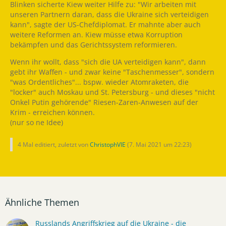
Blinken sicherte Kiew weiter Hilfe zu: "Wir arbeiten mit
unseren Partnern daran, dass die Ukraine sich verteidigen
kann", sagte der US-Chefdiplomat. Er mahnte aber auch
weitere Reformen an. Kiew müsse etwa Korruption
bekämpfen und das Gerichtssystem reformieren.
Wenn ihr wollt, dass "sich die UA verteidigen kann", dann
gebt ihr Waffen - und zwar keine "Taschenmesser", sondern
"was Ordentliches"... bspw. wieder Atomraketen, die
"locker" auch Moskau und St. Petersburg - und dieses "nicht
Onkel Putin gehörende" Riesen-Zaren-Anwesen auf der
Krim - erreichen können.
(nur so ne Idee)
4 Mal editiert, zuletzt von
ChristophVIE
(
7. Mai 2021 um 22:23
)
Ähnliche Themen
Russlands Angriffskrieg auf die Ukraine - die