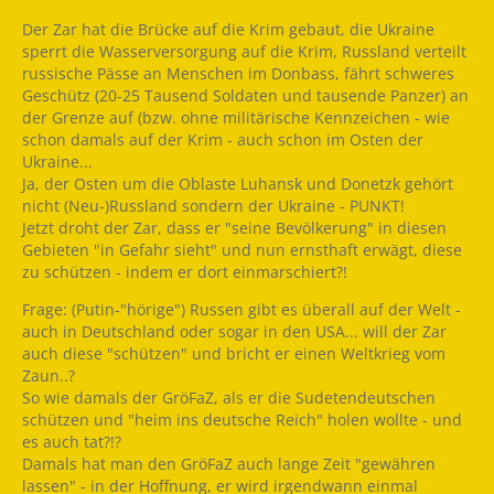
Der Zar hat die Brücke auf die Krim gebaut, die Ukraine
sperrt die Wasserversorgung auf die Krim, Russland verteilt
russische Pässe an Menschen im Donbass, fährt schweres
Geschütz (20-25 Tausend Soldaten und tausende Panzer) an
der Grenze auf (bzw. ohne militärische Kennzeichen - wie
schon damals auf der Krim - auch schon im Osten der
Ukraine...
Ja, der Osten um die Oblaste Luhansk und Donetzk gehört
nicht (Neu-)Russland sondern der Ukraine - PUNKT!
Jetzt droht der Zar, dass er "seine Bevölkerung" in diesen
Gebieten "in Gefahr sieht" und nun ernsthaft erwägt, diese
zu schützen - indem er dort einmarschiert?!
Frage: (Putin-"hörige") Russen gibt es überall auf der Welt -
auch in Deutschland oder sogar in den USA... will der Zar
auch diese "schützen" und bricht er einen Weltkrieg vom
Zaun..?
So wie damals der GröFaZ, als er die Sudetendeutschen
schützen und "heim ins deutsche Reich" holen wollte - und
es auch tat?!?
Damals hat man den GröFaZ auch lange Zeit "gewähren
lassen" - in der Hoffnung, er wird irgendwann einmal