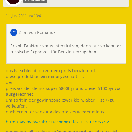
Ukraine-Fan
11. Juni 2011 um 13:41
Zitat von Romanus
Er soll Tanktourismus interstützen, denn nur so kann er
russische Exportzoll für Benzin umzugehen.
das ist schlecht, da zu dem preis benzin und
dieselproduktion ein minusgeschäft ist.
der
preis vor der demo, super 5800byr und diesel 5100byr war
ausgerechnet
um sprit in der gewinnzone (zwar klein, aber + ist +) zu
verkaufen.
nach erneuter senkung des preises wieder minus.
http://naviny.by/rubrics/econom…les_113_173957/
der exportzoll ist doch aufgehoben worden? oder irre ich