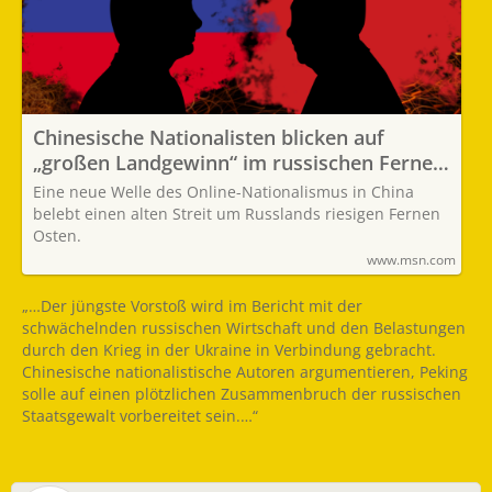
Chinesische Nationalisten blicken auf
„großen Landgewinn“ im russischen Fernen
Osten
Eine neue Welle des Online-Nationalismus in China
belebt einen alten Streit um Russlands riesigen Fernen
Osten.
www.msn.com
„…Der jüngste Vorstoß wird im Bericht mit der
schwächelnden russischen Wirtschaft und den Belastungen
durch den Krieg in der Ukraine in Verbindung gebracht.
Chinesische nationalistische Autoren argumentieren, Peking
solle auf einen plötzlichen Zusammenbruch der russischen
Staatsgewalt vorbereitet sein.…“