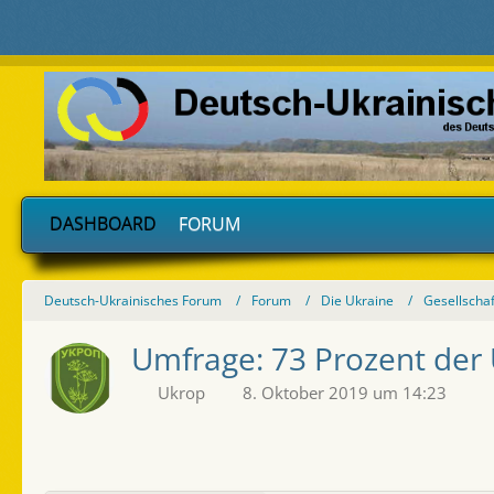
DASHBOARD
FORUM
Deutsch-Ukrainisches Forum
Forum
Die Ukraine
Gesellschaf
Umfrage: 73 Prozent der
Ukrop
8. Oktober 2019 um 14:23