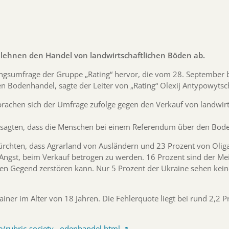
 lehnen den Handel von landwirtschaftlichen Böden ab.
ngsumfrage der Gruppe „Rating“ hervor, die vom 28. September b
en Bodenhandel, sagte der Leiter von „Rating“ Olexij Antypowyts
prachen sich der Umfrage zufolge gegen den Verkauf von landwir
 sagten, dass die Menschen bei einem Referendum über den Bode
fürchten, dass Agrarland von Ausländern und 23 Prozent von Olig
gst, beim Verkauf betrogen zu werden. 16 Prozent sind der Mei
n Gegend zerstören kann. Nur 5 Prozent der Ukraine sehen keine
ner im Alter von 18 Jahren. Die Fehlerquote liegt bei rund 2,2 P
e/rubric-society…odenhandel.html