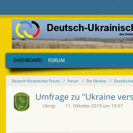
DASHBOARD
FORUM
Deutsch-Ukrainisches Forum
Forum
Die Ukraine
Gesellschaf
Umfrage zu "Ukraine ver
Ukrop
11. Oktober 2019 um 19:57