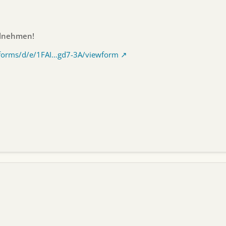
ilnehmen!
/forms/d/e/1FAI…gd7-3A/viewform