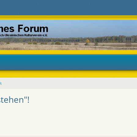
t
stehen"!