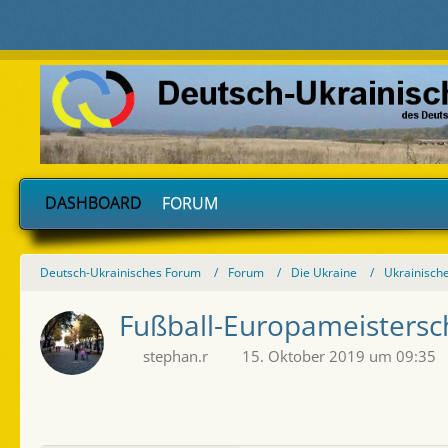
DASHBOARD
FORUM
Deutsch-Ukrainisches Forum
Forum
Die Ukraine
Ukrainische
Fußball-Europameistersc
stephan.r
15. Oktober 2019 um 09:35