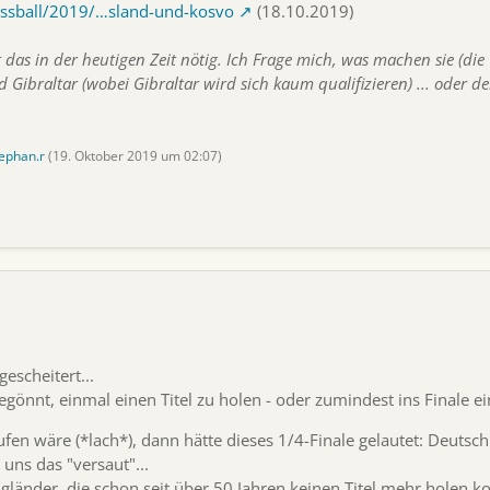
ussball/2019/…sland-und-kosvo
(18.10.2019)
st das in der heutigen Zeit nötig. Ich Frage mich, was machen sie (d
ibraltar (wobei Gibraltar wird sich kaum qualifizieren) ... oder de
ephan.r
(
19. Oktober 2019 um 02:07
)
escheitert...
gegönnt, einmal einen Titel zu holen - oder zumindest ins Finale e
fen wäre (*lach*), dann hätte dieses 1/4-Finale gelautet: Deutschl
uns das "versaut"...
 Engländer, die schon seit über 50 Jahren keinen Titel mehr holen