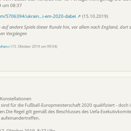
19 um 08:37
com/5706394/ukrain…i-em-2020-dabei
(15.10.2019)
h auf andere Spiele dieser Runde hin, vor allem nach England, dort 
hen Vorgängen
phan.r
(
15. Oktober 2019 um 09:54
)
 Konstellationen
sind für die Fußball-Europmeisterschaft 2020 qualifiziert - doch
len.Die Regel gilt gemäß des Beschlusses des Uefa-Exekutivkomit
 aufeinandertreffen.
 17. Oktober 2019, 8:27 Uhr