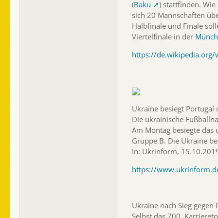
(
Baku
) stattfinden. Wi
sich 20 Mannschaften üb
Halbfinale und Finale sol
Viertelfinale in der
Münch
https://de.wikipedia.org
Ukraine besiegt Portugal u
Die ukrainische Fußballna
Am Montag besiegte das uk
Gruppe B. Die Ukraine bel
In: Ukrinform, 15.10.201
https://www.ukrinform.d
Ukraine nach Sieg gegen 
Selbst das 700. Karrieret