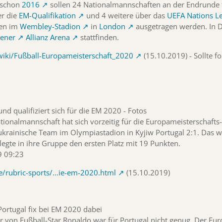
e schon
2016
sollen 24 Nationalmannschaften an der Endrunde t
er die
EM-Qualifikation
und 4 weitere über das
UEFA Nations L
len im
Wembley-Stadion
in
London
ausgetragen werden. In D
ener
Allianz Arena
stattfinden.
/wiki/Fußball-Europameisterschaft_2020
(15.10.2019) - Sollte f
nd qualifiziert sich für die EM 2020 - Fotos
tionalmannschaft hat sich vorzeitig für die Europameisterschafts
rainische Team im Olympiastadion in Kyjiw Portugal 2:1. Das war
egte in ihre Gruppe den ersten Platz mit 19 Punkten.
9 09:23
e/rubric-sports/…ie-em-2020.html
(15.10.2019)
Portugal fix bei EM 2020 dabei
or von Fußball-Star Ronaldo war für Portugal nicht genug. Der E