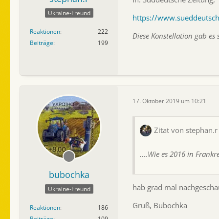
Ukraine-Freund
https://www.sueddeutsc
Reaktionen
222
Diese Konstellation gab es
Beiträge
199
17. Oktober 2019 um 10:21
Zitat von stephan.r
....Wie es 2016 in Frankr
bubochka
hab grad mal nachgeschaut
Ukraine-Freund
Gruß, Bubochka
Reaktionen
186
Beiträge
109