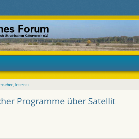
rnsehen, Internet
cher Programme über Satellit