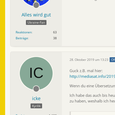
Alles wird gut
Ukraine-Fan
Reaktionen
63
Beiträge
38
28. Oktober 2019 um 13:23
Of
Guck z.B. mal hier:
http://mediasat.info/20
Wenn du eine Übersetzung
Ich habe das auch bis he
icke
zu haben, weshalb ich he
Kyrilik