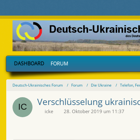
DASHBOARD
FORUM
Deutsch-Ukrainisches Forum
Forum
Die Ukraine
Telefon, Fe
Verschlüsselung ukrainis
icke
28. Oktober 2019 um 11:37