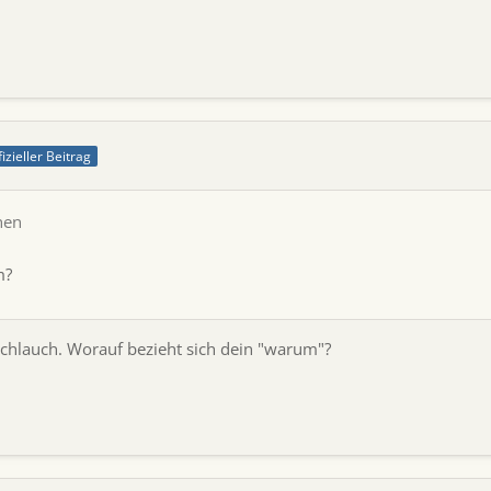
fizieller Beitrag
hen
m?
Schlauch. Worauf bezieht sich dein "warum"?