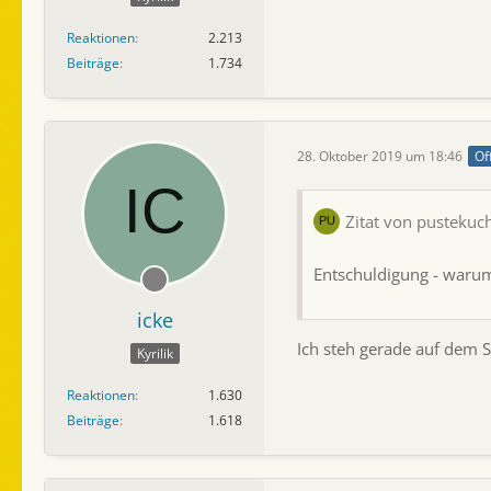
Reaktionen
2.213
Beiträge
1.734
28. Oktober 2019 um 18:46
Of
Zitat von pustekuc
Entschuldigung - waru
icke
Ich steh gerade auf dem 
Kyrilik
Reaktionen
1.630
Beiträge
1.618