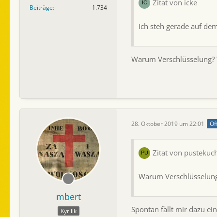
Zitat von icke
Beiträge
1.734
Ich steh gerade auf de
Warum Verschlüsselung? W
28. Oktober 2019 um 22:01
Of
Zitat von pustekuc
Warum Verschlüsselung?
mbert
Spontan fällt mir dazu ei
Kyrilik