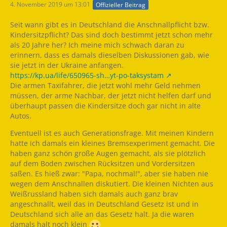
4. November 2019 um 13:01
Offizieller Beitrag
Seit wann gibt es in Deutschland die Anschnallpflicht bzw.
Kindersitzpflicht? Das sind doch bestimmt jetzt schon mehr
als 20 Jahre her? Ich meine mich schwach daran zu
erinnern, dass es damals dieselben Diskussionen gab, wie
sie jetzt in der Ukraine anfangen.
https://kp.ua/life/650965-sh…yt-po-taksystam
Die armen Taxifahrer, die jetzt wohl mehr Geld nehmen
müssen, der arme Nachbar, der jetzt nicht helfen darf und
überhaupt passen die Kindersitze doch gar nicht in alte
Autos.
Eventuell ist es auch Generationsfrage. Mit meinen Kindern
hatte ich damals ein kleines Bremsexperiment gemacht. Die
haben ganz schön große Augen gemacht, als sie plötzlich
auf dem Boden zwischen Rücksitzen und Vordersitzen
saßen. Es hieß zwar: "Papa, nochmal!", aber sie haben nie
wegen dem Anschnallen diskutiert. Die kleinen Nichten aus
Weißrussland haben sich damals auch ganz brav
angeschnallt, weil das in Deutschland Gesetz ist und in
Deutschland sich alle an das Gesetz halt. Ja die waren
damals halt noch klein