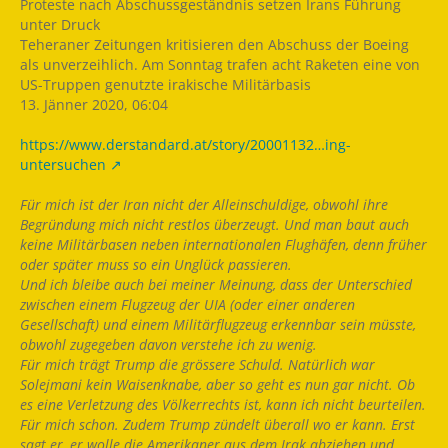
Proteste nach Abschussgeständnis setzen Irans Führung
unter Druck
Teheraner Zeitungen kritisieren den Abschuss der Boeing
als unverzeihlich. Am Sonntag trafen acht Raketen eine von
US-Truppen genutzte irakische Militärbasis
13. Jänner 2020, 06:04
https://www.derstandard.at/story/20001132…ing-
untersuchen
Für mich ist der Iran nicht der Alleinschuldige, obwohl ihre
Begründung mich nicht restlos überzeugt. Und man baut auch
keine Militärbasen neben internationalen Flughäfen, denn früher
oder später muss so ein Unglück passieren.
Und ich bleibe auch bei meiner Meinung, dass der Unterschied
zwischen einem Flugzeug der UIA (oder einer anderen
Gesellschaft) und einem Militärflugzeug erkennbar sein müsste,
obwohl zugegeben davon verstehe ich zu wenig.
Für mich trägt Trump die grössere Schuld. Natürlich war
Solejmani kein Waisenknabe, aber so geht es nun gar nicht. Ob
es eine Verletzung des Völkerrechts ist, kann ich nicht beurteilen.
Für mich schon. Zudem Trump zündelt überall wo er kann. Erst
sagt er, er wolle die Amerikaner aus dem Irak abziehen und