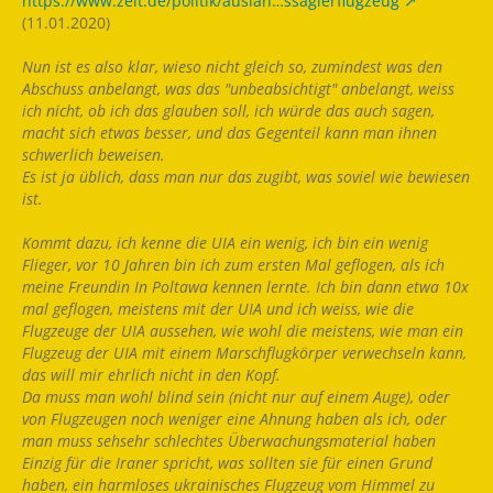
https://www.zeit.de/politik/auslan…ssagierflugzeug
(11.01.2020)
Nun ist es also klar, wieso nicht gleich so, zumindest was den
Abschuss anbelangt, was das "unbeabsichtigt" anbelangt, weiss
ich nicht, ob ich das glauben soll, ich würde das auch sagen,
macht sich etwas besser, und das Gegenteil kann man ihnen
schwerlich beweisen.
Es ist ja üblich, dass man nur das zugibt, was soviel wie bewiesen
ist.
Kommt dazu, ich kenne die UIA ein wenig, ich bin ein wenig
Flieger, vor 10 Jahren bin ich zum ersten Mal geflogen, als ich
meine Freundin In Poltawa kennen lernte. Ich bin dann etwa 10x
mal geflogen, meistens mit der UIA und ich weiss, wie die
Flugzeuge der UIA aussehen, wie wohl die meistens, wie man ein
Flugzeug der UIA mit einem Marschflugkörper verwechseln kann,
das will mir ehrlich nicht in den Kopf.
Da muss man wohl blind sein (nicht nur auf einem Auge), oder
von Flugzeugen noch weniger eine Ahnung haben als ich, oder
man muss sehsehr schlechtes Überwachungsmaterial haben
Einzig für die Iraner spricht, was sollten sie für einen Grund
haben, ein harmloses ukrainisches Flugzeug vom Himmel zu