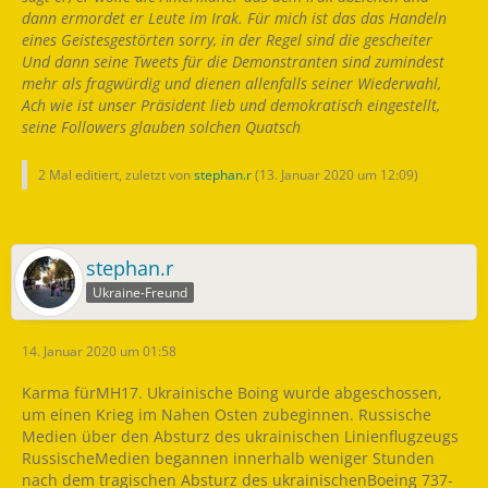
dann ermordet er Leute im Irak. Für mich ist das das Handeln
eines Geistesgestörten sorry, in der Regel sind die gescheiter
Und dann seine Tweets für die Demonstranten sind zumindest
mehr als fragwürdig und dienen allenfalls seiner Wiederwahl,
Ach wie ist unser Präsident lieb und demokratisch eingestellt,
seine Followers glauben solchen Quatsch
2 Mal editiert, zuletzt von
stephan.r
(
13. Januar 2020 um 12:09
)
stephan.r
Ukraine-Freund
14. Januar 2020 um 01:58
Karma fürMH17. Ukrainische Boing wurde abgeschossen,
um einen Krieg im Nahen Osten zubeginnen. Russische
Medien über den Absturz des ukrainischen Linienflugzeugs
RussischeMedien begannen innerhalb weniger Stunden
nach dem tragischen Absturz des ukrainischenBoeing 737-