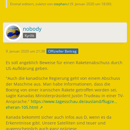
Einmal editiert, zuletzt von
stephan.r
(
9. Januar 2020 um 18:00
)
nobody
Kyrilik
9. Januar 2020 um 21:38
Offizieller Beitrag
Es soll angeblich Beweise für einen Raketenabschuss durch
US-Aufklärung geben.
"Auch die kanadische Regierung geht von einem Abschuss
der Maschine aus. Man habe Informationen, dass die
Boeing von einer iranischen Rakete getroffen worden sei,
sagte Kanadas Ministerpräsident Justin Trudeau in einer TV-
Ansprache."
https://www.tagesschau.de/ausland/flugze…
eheran-105.html
Kanada bekommt sicher auch Infos aus D, wenn es da
Erkenntnisse gibt. Unsere Satelliten sind teuer und
augenscheinlich auch ganz präziese.