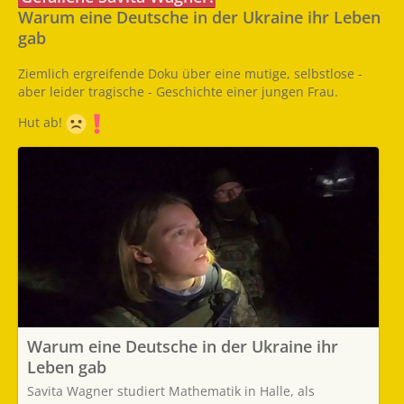
Warum eine Deutsche in der Ukraine ihr Leben
gab
Ziemlich ergreifende Doku über eine mutige, selbstlose -
aber leider tragische - Geschichte einer jungen Frau.
Hut ab!
Warum eine Deutsche in der Ukraine ihr
Leben gab
Savita Wagner studiert Mathematik in Halle, als