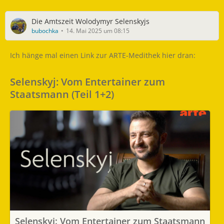
Die Amtszeit Wolodymyr Selenskyjs
bubochka
14. Mai 2025 um 08:15
Ich hänge mal einen Link zur ARTE-Medithek hier dran:
Selenskyj: Vom Entertainer zum
Staatsmann (Teil 1+2)
Selenskyj: Vom Entertainer zum Staatsmann