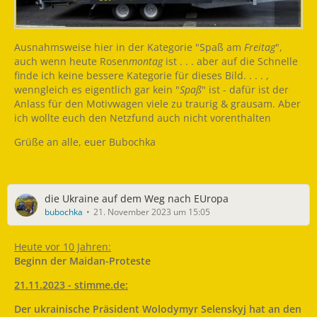
Ausnahmsweise hier in der Kategorie "Spaß am
Freitag
",
auch wenn heute Rosen
montag
ist . . . aber auf die Schnelle
finde ich keine bessere Kategorie für dieses Bild. . . . ,
wenngleich es eigentlich gar kein "
Spaß
" ist - dafür ist der
Anlass für den Motivwagen viele zu traurig & grausam. Aber
ich wollte euch den Netzfund auch nicht vorenthalten
Grüße an alle, euer Bubochka
die Ukraine auf dem Weg nach EUropa
bubochka
21. November 2023 um 15:05
Heute vor 10 Jahren:
Beginn der Maidan-Proteste
21.11.2023 - stimme.de:
Der ukrainische Präsident Wolodymyr Selenskyj hat an den