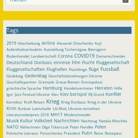
Tags
2019
Airline
Abschiebung
Alexandr Onischenko
Asyl
Aufenthaltserlaubnis
Ausstellung Tschernigow
Betrügern
COVID19
Corona
Bodenhandel, Landwirtschaft
Damenschneider
Deutschland
Donbass
einreise
Film
Flucht
Fluggesellschaft
Fussball
Fluggesellschaften
Flughafen
flüge
Flüchtlinge
Gedenktag
Gedektag
Geschäftsbeziehungen Ukraine
Geschäftspartner
Gramatik
Graue Bienen
Grenzpolizei
Hamburg
Heiraten
griechische Sprache
Handelsvertreter
Hilfe
Kiev borispol
Konflikt
Igor
Jazz Festival Ukraine
Kiev
KIJ Grand
Krieg
korrektur
Kraft Reisen
Krieg Donbass
Krieg in der Ukraine
Krim
Kurkow
Laeiszhalle
Lib Mod, Ukraine verstehen
MH17
Literaturnobelpreis 2018
Modeschneider
Musik Kultur Volkslied
Nachrichten
Nachtzug
Natalia Klitschko
NATO
Polen
Näherinnen
Olga Tokarczuk
Peter Handke
Putin
Polnische Literatur
Poroschenko
Präsident
Reise
Reisepass