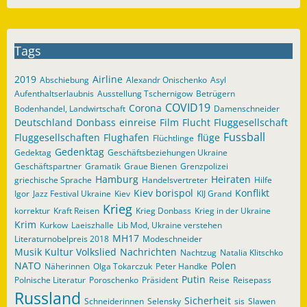
Tags
2019
Airline
Abschiebung
Alexandr Onischenko
Asyl
Aufenthaltserlaubnis
Ausstellung Tschernigow
Betrügern
COVID19
Corona
Bodenhandel, Landwirtschaft
Damenschneider
Deutschland
Donbass
einreise
Film
Flucht
Fluggesellschaft
Fussball
Fluggesellschaften
Flughafen
flüge
Flüchtlinge
Gedenktag
Gedektag
Geschäftsbeziehungen Ukraine
Geschäftspartner
Gramatik
Graue Bienen
Grenzpolizei
Hamburg
Heiraten
griechische Sprache
Handelsvertreter
Hilfe
Kiev borispol
Konflikt
Igor
Jazz Festival Ukraine
Kiev
KIJ Grand
Krieg
korrektur
Kraft Reisen
Krieg Donbass
Krieg in der Ukraine
Krim
Kurkow
Laeiszhalle
Lib Mod, Ukraine verstehen
MH17
Literaturnobelpreis 2018
Modeschneider
Musik Kultur Volkslied
Nachrichten
Nachtzug
Natalia Klitschko
NATO
Polen
Näherinnen
Olga Tokarczuk
Peter Handke
Putin
Polnische Literatur
Poroschenko
Präsident
Reise
Reisepass
Russland
Sicherheit
Schneiderinnen
Selensky
sis
Slawen