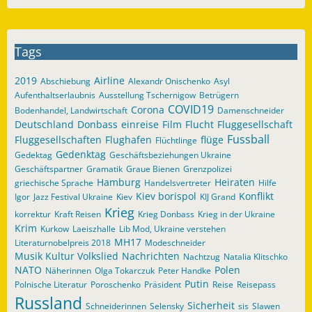
Tags
2019
Airline
Abschiebung
Alexandr Onischenko
Asyl
Aufenthaltserlaubnis
Ausstellung Tschernigow
Betrügern
COVID19
Corona
Bodenhandel, Landwirtschaft
Damenschneider
Deutschland
Donbass
einreise
Film
Flucht
Fluggesellschaft
Fussball
Fluggesellschaften
Flughafen
flüge
Flüchtlinge
Gedenktag
Gedektag
Geschäftsbeziehungen Ukraine
Geschäftspartner
Gramatik
Graue Bienen
Grenzpolizei
Hamburg
Heiraten
griechische Sprache
Handelsvertreter
Hilfe
Kiev borispol
Konflikt
Igor
Jazz Festival Ukraine
Kiev
KIJ Grand
Krieg
korrektur
Kraft Reisen
Krieg Donbass
Krieg in der Ukraine
Krim
Kurkow
Laeiszhalle
Lib Mod, Ukraine verstehen
MH17
Literaturnobelpreis 2018
Modeschneider
Musik Kultur Volkslied
Nachrichten
Nachtzug
Natalia Klitschko
NATO
Polen
Näherinnen
Olga Tokarczuk
Peter Handke
Putin
Polnische Literatur
Poroschenko
Präsident
Reise
Reisepass
Russland
Sicherheit
Schneiderinnen
Selensky
sis
Slawen