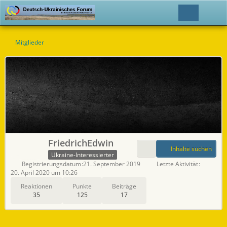
Mitglieder
FriedrichEdwin
Inhalte suchen
Ukraine-Interessierter
Registrierungsdatum
21. September 2019
Letzte Aktivität
20. April 2020 um 10:26
Reaktionen
Punkte
Beiträge
35
125
17