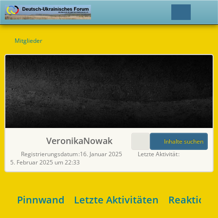
Mitglieder
VeronikaNowak
Inhalte suchen
Registrierungsdatum
16. Januar 2025
Letzte Aktivität
5. Februar 2025 um 22:33
Pinnwand
Letzte Aktivitäten
Reaktione