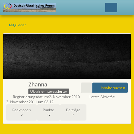
Mitglieder
Zhanna
Inhalte suchen
Ukraine-Interessierter
Registrierungsdatum
2. November 2010
Letzte Aktivität
3. November 2011 um 08:12
Reaktionen
Punkte
Beiträge
2
37
5