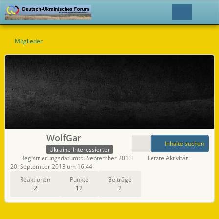
Mitglieder
WolfGar
Inhalte suchen
Ukraine-Interessierter
Registrierungsdatum
5. September 2013
Letzte Aktivität
20. September 2013 um 16:44
Reaktionen
Punkte
Beiträge
2
12
2