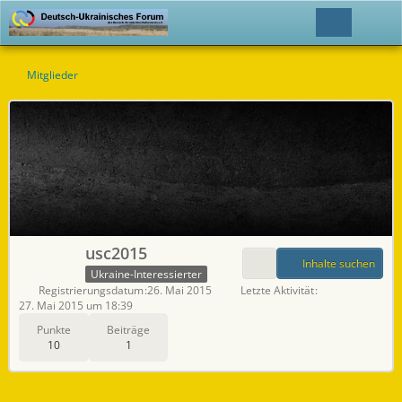
Mitglieder
usc2015
Inhalte suchen
Ukraine-Interessierter
Registrierungsdatum
26. Mai 2015
Letzte Aktivität
27. Mai 2015 um 18:39
Punkte
Beiträge
10
1