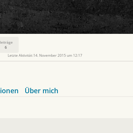
Beiträge
6
Letzte Aktivität
14. November 2015 um 12:17
ionen
Über mich