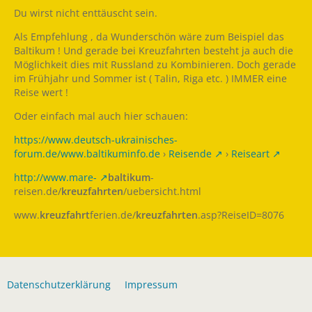
Du wirst nicht enttäuscht sein.
Als Empfehlung , da Wunderschön wäre zum Beispiel das
Baltikum ! Und gerade bei Kreuzfahrten besteht ja auch die
Möglichkeit dies mit Russland zu Kombinieren. Doch gerade
im Frühjahr und Sommer ist ( Talin, Riga etc. ) IMMER eine
Reise wert !
Oder einfach mal auch hier schauen:
https://www.deutsch-ukrainisches-
forum.de/www.baltikuminfo.de
›
Reisende
›
Reiseart
http://www.mare-
baltikum
-
reisen.de/
kreuzfahrten
/uebersicht.html
www.
kreuzfahrt
ferien.de/
kreuzfahrten
.asp?ReiseID=8076
Datenschutzerklärung
Impressum