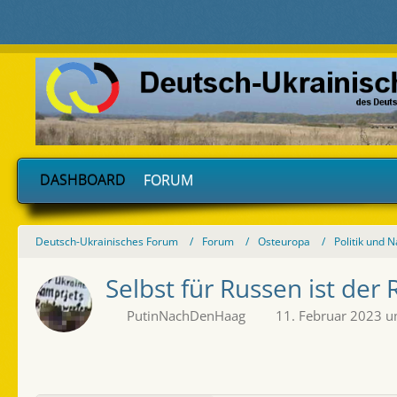
DASHBOARD
FORUM
Deutsch-Ukrainisches Forum
Forum
Osteuropa
Politik und 
Selbst für Russen ist der
PutinNachDenHaag
11. Februar 2023 