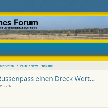
Nachrichten
Politik / News - Russland
 Russenpass einen Dreck Wert...
um 22:41