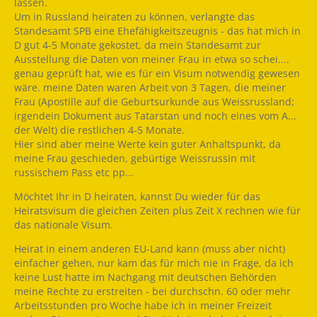
lassen.
Um in Russland heiraten zu können, verlangte das
Standesamt SPB eine Ehefähigkeitszeugnis - das hat mich in
D gut 4-5 Monate gekostet, da mein Standesamt zur
Ausstellung die Daten von meiner Frau in etwa so schei....
genau geprüft hat, wie es für ein Visum notwendig gewesen
wäre. meine Daten waren Arbeit von 3 Tagen, die meiner
Frau (Apostille auf die Geburtsurkunde aus Weissrussland;
irgendein Dokument aus Tatarstan und noch eines vom A...
der Welt) die restlichen 4-5 Monate.
Hier sind aber meine Werte kein guter Anhaltspunkt, da
meine Frau geschieden, gebürtige Weissrussin mit
russischem Pass etc pp...
Möchtet Ihr in D heiraten, kannst Du wieder für das
Heiratsvisum die gleichen Zeiten plus Zeit X rechnen wie für
das nationale Visum.
Heirat in einem anderen EU-Land kann (muss aber nicht)
einfacher gehen, nur kam das für mich nie in Frage, da ich
keine Lust hatte im Nachgang mit deutschen Behörden
meine Rechte zu erstreiten - bei durchschn. 60 oder mehr
Arbeitsstunden pro Woche habe ich in meiner Freizeit