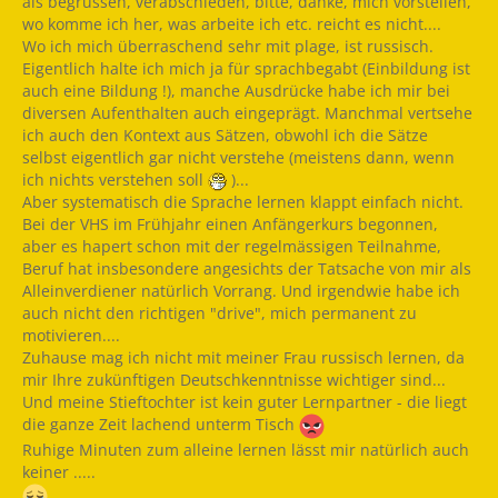
als begrüssen, verabschieden, bitte, danke, mich vorstellen,
wo komme ich her, was arbeite ich etc. reicht es nicht....
Wo ich mich überraschend sehr mit plage, ist russisch.
Eigentlich halte ich mich ja für sprachbegabt (Einbildung ist
auch eine Bildung !), manche Ausdrücke habe ich mir bei
diversen Aufenthalten auch eingeprägt. Manchmal vertsehe
ich auch den Kontext aus Sätzen, obwohl ich die Sätze
selbst eigentlich gar nicht verstehe (meistens dann, wenn
ich nichts verstehen soll
)...
Aber systematisch die Sprache lernen klappt einfach nicht.
Bei der VHS im Frühjahr einen Anfängerkurs begonnen,
aber es hapert schon mit der regelmässigen Teilnahme,
Beruf hat insbesondere angesichts der Tatsache von mir als
Alleinverdiener natürlich Vorrang. Und irgendwie habe ich
auch nicht den richtigen "drive", mich permanent zu
motivieren....
Zuhause mag ich nicht mit meiner Frau russisch lernen, da
mir Ihre zukünftigen Deutschkenntnisse wichtiger sind...
Und meine Stieftochter ist kein guter Lernpartner - die liegt
die ganze Zeit lachend unterm Tisch
Ruhige Minuten zum alleine lernen lässt mir natürlich auch
keiner .....