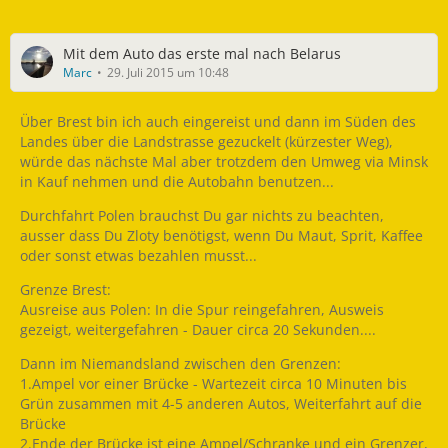
Mit dem Auto das erste mal nach Belarus
Marc
29. Juli 2015 um 10:48
Über Brest bin ich auch eingereist und dann im Süden des
Landes über die Landstrasse gezuckelt (kürzester Weg),
würde das nächste Mal aber trotzdem den Umweg via Minsk
in Kauf nehmen und die Autobahn benutzen...
Durchfahrt Polen brauchst Du gar nichts zu beachten,
ausser dass Du Zloty benötigst, wenn Du Maut, Sprit, Kaffee
oder sonst etwas bezahlen musst...
Grenze Brest:
Ausreise aus Polen: In die Spur reingefahren, Ausweis
gezeigt, weitergefahren - Dauer circa 20 Sekunden....
Dann im Niemandsland zwischen den Grenzen:
1.Ampel vor einer Brücke - Wartezeit circa 10 Minuten bis
Grün zusammen mit 4-5 anderen Autos, Weiterfahrt auf die
Brücke
2.Ende der Brücke ist eine Ampel/Schranke und ein Grenzer,