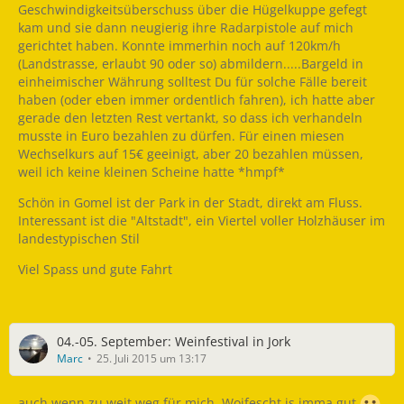
Geschwindigkeitsüberschuss über die Hügelkuppe gefegt
kam und sie dann neugierig ihre Radarpistole auf mich
gerichtet haben. Konnte immerhin noch auf 120km/h
(Landstrasse, erlaubt 90 oder so) abmildern.....Bargeld in
einheimischer Währung solltest Du für solche Fälle bereit
haben (oder eben immer ordentlich fahren), ich hatte aber
gerade den letzten Rest vertankt, so dass ich verhandeln
musste in Euro bezahlen zu dürfen. Für einen miesen
Wechselkurs auf 15€ geeinigt, aber 20 bezahlen müssen,
weil ich keine kleinen Scheine hatte *hmpf*
Schön in Gomel ist der Park in der Stadt, direkt am Fluss.
Interessant ist die "Altstadt", ein Viertel voller Holzhäuser im
landestypischen Stil
Viel Spass und gute Fahrt
04.-05. September: Weinfestival in Jork
Marc
25. Juli 2015 um 13:17
auch wenn zu weit weg für mich, Woifescht is imma gut