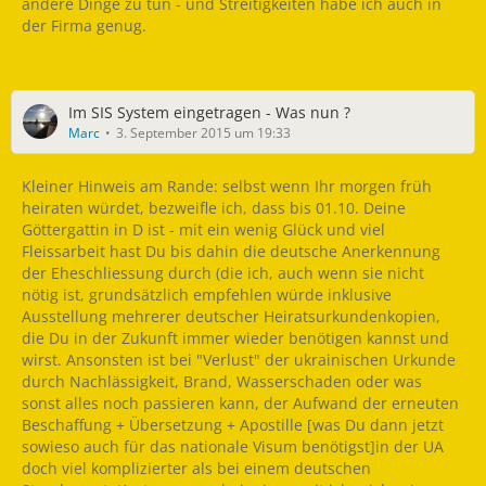
andere Dinge zu tun - und Streitigkeiten habe ich auch in
der Firma genug.
Im SIS System eingetragen - Was nun ?
Marc
3. September 2015 um 19:33
Kleiner Hinweis am Rande: selbst wenn Ihr morgen früh
heiraten würdet, bezweifle ich, dass bis 01.10. Deine
Göttergattin in D ist - mit ein wenig Glück und viel
Fleissarbeit hast Du bis dahin die deutsche Anerkennung
der Eheschliessung durch (die ich, auch wenn sie nicht
nötig ist, grundsätzlich empfehlen würde inklusive
Ausstellung mehrerer deutscher Heiratsurkundenkopien,
die Du in der Zukunft immer wieder benötigen kannst und
wirst. Ansonsten ist bei "Verlust" der ukrainischen Urkunde
durch Nachlässigkeit, Brand, Wasserschaden oder was
sonst alles noch passieren kann, der Aufwand der erneuten
Beschaffung + Übersetzung + Apostille [was Du dann jetzt
sowieso auch für das nationale Visum benötigst]in der UA
doch viel komplizierter als bei einem deutschen