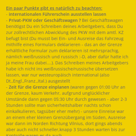
Ein paar Punkte gibt es natürlich zu beachten:
-
internationalen Führerschein ausstellen lassen
-
Privat-PKW oder Geschäftswagen ?
Bei Geschäftswagen
benötigst Du ein Schreiben deines Arbeitgebers, dass Du
zur zollrechtlichen Abwicklung des PKW mit dem amtl. KZ
befugt bist (Du musst bei Ein- und Ausreise das Fahrzeug
mithilfe eines Formulars deklarieren - das an der Grenze
erhältliche Formular zum deklarieren ist mehrsprachig,
nämlich weißrussisch und russisch :-D, aber dafür hatte ich
ja meine Frau dabei....). Das Schreiben meines Arbeitgebers
habe ich nicht ins weißrussische/russische übersetzen
lassen, war nur westeuropäisch international (also
Dt.,Engl.,Franz.,Ital.) ausgestellt
-
Zeit für die Grenze einplanen
(waren gegen 01:00 Uhr an
der Grenze, kaum Verkehr, aufgrund unglücklicher
Umstände dann gegen 05:30 Uhr durch gewesen - aber 2-3
Stunden sollte man sicherheitshalber nachts schon
einkalkulieren, tagsüber eher mehr) - unsere Einreise war
an einem eher kleinen Grenzübergang im Süden, Ausreise
war dann im Norden Richtung Vilnius, dort gings abends
aber auch nicht schneller,knapp 3 Stunden warten bis zur
Kontrolle waren es da auch