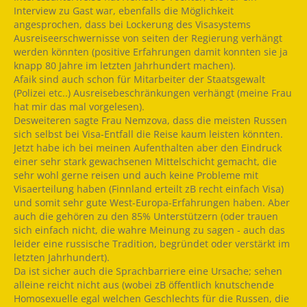
Interview zu Gast war, ebenfalls die Möglichkeit
angesprochen, dass bei Lockerung des Visasystems
Ausreiseerschwernisse von seiten der Regierung verhängt
werden könnten (positive Erfahrungen damit konnten sie ja
knapp 80 Jahre im letzten Jahrhundert machen).
Afaik sind auch schon für Mitarbeiter der Staatsgewalt
(Polizei etc..) Ausreisebeschränkungen verhängt (meine Frau
hat mir das mal vorgelesen).
Desweiteren sagte Frau Nemzova, dass die meisten Russen
sich selbst bei Visa-Entfall die Reise kaum leisten könnten.
Jetzt habe ich bei meinen Aufenthalten aber den Eindruck
einer sehr stark gewachsenen Mittelschicht gemacht, die
sehr wohl gerne reisen und auch keine Probleme mit
Visaerteilung haben (Finnland erteilt zB recht einfach Visa)
und somit sehr gute West-Europa-Erfahrungen haben. Aber
auch die gehören zu den 85% Unterstützern (oder trauen
sich einfach nicht, die wahre Meinung zu sagen - auch das
leider eine russische Tradition, begründet oder verstärkt im
letzten Jahrhundert).
Da ist sicher auch die Sprachbarriere eine Ursache; sehen
alleine reicht nicht aus (wobei zB öffentlich knutschende
Homosexuelle egal welchen Geschlechts für die Russen, die