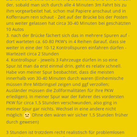
der, sobald man sich durch alle 4 Minuten 3m Fahrt bis zu
ihm vorgearbeitet hat, schon mal Papiere anschaut und in
Kofferraum rein schaut - Zeit auf der Brücke bis der Posten
uns weiter gelassen hat circa 30-40 Minuten bei geschätzten
10 Autos
3. nach der Brücke fächert sich das in mehrere Spuren auf -
dort warteten ca. 60-80 PKW's in 4 Reihen darauf, dass sie
weiter in eine der 10-12 Kontrollspuren einfahren dürfen -
Wartezeit circa 2 Stunden
4. Kontrollspur - jeweils 3 Fahrzeuge dürfen in so eine
Spur.Ist man da erst einmal drin, geht es relativ schnell.
Habe von meiner Spur beobachtet, dass die meisten
innerhalb von 30-40 Minuten durch waren (Einheimische
müssen Ihre Mitbringsel zeigen und ggf verzollen;
Ausländer müssen die Zollformalitäten für ihre PKW
erledigen). In meiner Spur war der Fahrer des vordersten
PKW für circa 1,5 Stunden verschwunden, also ging in
meiner Spur gar nichts. Wechsel in eine andere nicht
möglich
Ohne den wären wir sicher 1,5 Stunden früher
durch gewesen)
3 Stunden ist trotzdem recht realistisch für problemlosen