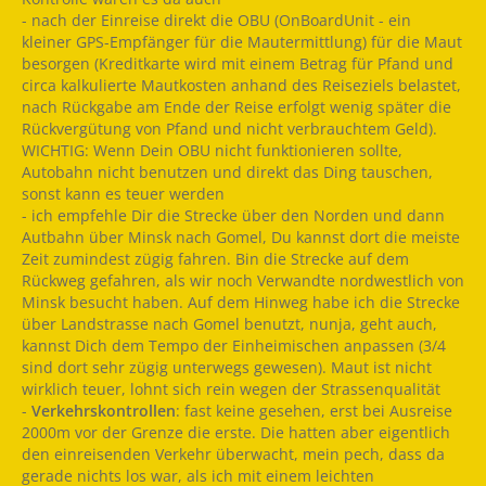
- nach der Einreise direkt die OBU (OnBoardUnit - ein
kleiner GPS-Empfänger für die Mautermittlung) für die Maut
besorgen (Kreditkarte wird mit einem Betrag für Pfand und
circa kalkulierte Mautkosten anhand des Reiseziels belastet,
nach Rückgabe am Ende der Reise erfolgt wenig später die
Rückvergütung von Pfand und nicht verbrauchtem Geld).
WICHTIG: Wenn Dein OBU nicht funktionieren sollte,
Autobahn nicht benutzen und direkt das Ding tauschen,
sonst kann es teuer werden
- ich empfehle Dir die Strecke über den Norden und dann
Autbahn über Minsk nach Gomel, Du kannst dort die meiste
Zeit zumindest zügig fahren. Bin die Strecke auf dem
Rückweg gefahren, als wir noch Verwandte nordwestlich von
Minsk besucht haben. Auf dem Hinweg habe ich die Strecke
über Landstrasse nach Gomel benutzt, nunja, geht auch,
kannst Dich dem Tempo der Einheimischen anpassen (3/4
sind dort sehr zügig unterwegs gewesen). Maut ist nicht
wirklich teuer, lohnt sich rein wegen der Strassenqualität
-
Verkehrskontrollen
: fast keine gesehen, erst bei Ausreise
2000m vor der Grenze die erste. Die hatten aber eigentlich
den einreisenden Verkehr überwacht, mein pech, dass da
gerade nichts los war, als ich mit einem leichten