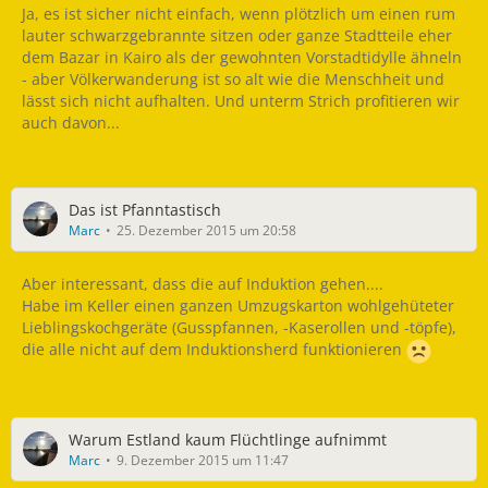
Ja, es ist sicher nicht einfach, wenn plötzlich um einen rum
lauter schwarzgebrannte sitzen oder ganze Stadtteile eher
dem Bazar in Kairo als der gewohnten Vorstadtidylle ähneln
- aber Völkerwanderung ist so alt wie die Menschheit und
lässt sich nicht aufhalten. Und unterm Strich profitieren wir
auch davon...
Das ist Pfanntastisch
Marc
25. Dezember 2015 um 20:58
Aber interessant, dass die auf Induktion gehen....
Habe im Keller einen ganzen Umzugskarton wohlgehüteter
Lieblingskochgeräte (Gusspfannen, -Kaserollen und -töpfe),
die alle nicht auf dem Induktionsherd funktionieren
Warum Estland kaum Flüchtlinge aufnimmt
Marc
9. Dezember 2015 um 11:47