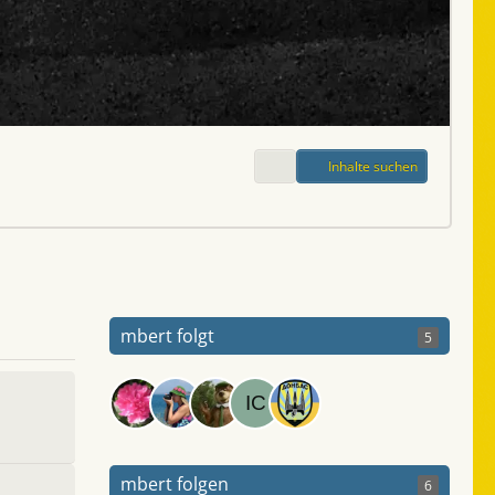
Inhalte suchen
mbert folgt
5
mbert folgen
6