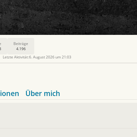
e
Beiträge
3
4.196
Letzte Aktivität
6. August 2026 um 21:03
ionen
Über mich