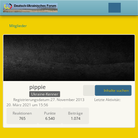
Mitglieder
pippie
Inhalte suchen
Ukraine-Kenner
Registrierungsdatum
27. November 2013
Letzte Aktivität
20. März 2021 um 15:56
Reaktionen
Punkte
Beiträge
765
6.540
1.074